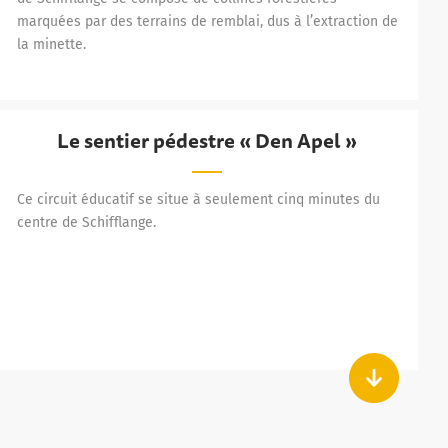
marquées par des terrains de remblai, dus à l’extraction de
la minette.
Le sentier pédestre « Den Apel »
Le sentier pédestre « Den Apel »
Ce circuit éducatif se situe à seulement cinq minutes du
centre de Schifflange.
Ha
aturation