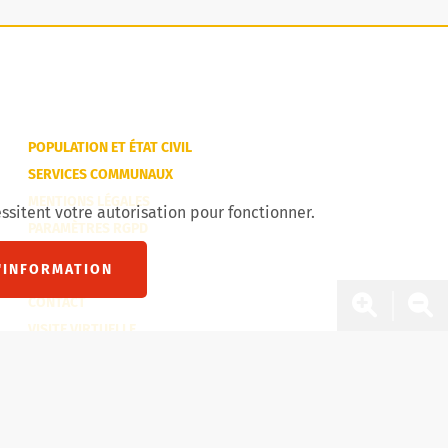
POPULATION ET ÉTAT CIVIL
SERVICES COMMUNAUX
MENTIONS LÉGALES
ssitent votre autorisation pour fonctionner.
PARAMÈTRES RGPD
'INFORMATION
CONTACT
Zoom 
Zo
VISITE VIRTUELLE
SITEMAP