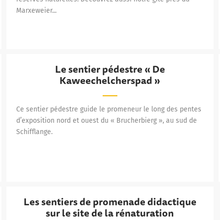
Marxeweier...
Le sentier pédestre « De
»
Le sentier pédestre « De Kaweechelcherspad »
Kaweechelcherspad »
Ce sentier pédestre guide le promeneur le long des pentes
d’exposition nord et ouest du « Brucherbierg », au sud de
Schifflange.
Les sentiers de promenade didactique
Les sentiers de promenade didactique sur le site de la rén
sur le site de la rénaturation