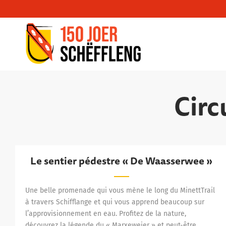
Schifflange, schifflange-logo, gemeng sc
Circ
Le sentier pédestre « De Waasserwee »
Le sentier pédestre « De Waasserwee »
Une belle promenade qui vous mène le long du MinettTrail
à travers Schifflange et qui vous apprend beaucoup sur
l’approvisionnement en eau. Profitez de la nature,
découvrez la légende du « Marxeweier » et peut-être