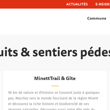
ACTUALITÉS
E-REIDE
Commune
hëfflenge, commune de schifflange
uits & sentiers péde
MinettTrail & Gîte
MinettTrail & Gîte
90 km de nature et d'histoire se trouvent juste à quelques
pas. Marchez vers le monde fascinant de la région Minett
et découvrez la riche histoire et biodiversité de ses
réserves naturelles. Découvrez aussi notre gîte près du