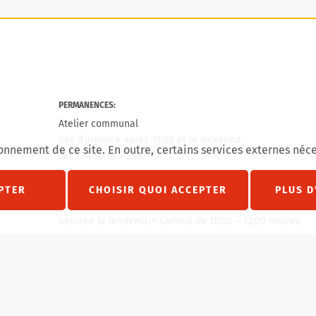
PERMANENCES:
Atelier communal
cas d’urgence après 15:00 et le weekend :
onnement de ce site. En outre, certains services externes néce
Tél. : 54 50 61 – 250
agram
État civil
PTER
CHOISIR QUOI ACCEPTER
PLUS D
En cas de jour férie un vendredi, permanence décès
assurée le lendemain samedi de 10:00 – 12:00 heures.
En cas de jour férié un lundi, permanence décès
assurée le lundi de 10:00 – 12:00 heures.
Tél. : 621 458 757