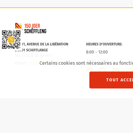
Commune de Schifflange
Lien vers la Schëfflenger CityApp
B.P. 11, AVENUE DE LA LIBÉRATION
HEURES D’OUVERTURE:
L-3801 SCHIFFLANGE
8:00 - 12:00
Tél: (+352) 54 50 61-1
14:00 - 17:00
Certains cookies sont nécessaires au foncti
Email:
info@schifflange.lu
facebook
twitter
inst
youtube
TOUT ACCE