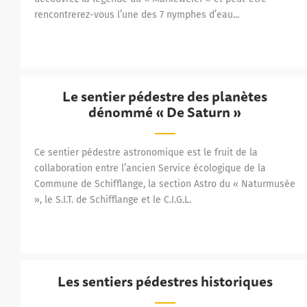
rencontrerez-vous l’une des 7 nymphes d’eau...
Le sentier pédestre des planètes
Le sentier pédestre des planètes dénommé « De Saturn 
dénommé « De Saturn »
Ce sentier pédestre astronomique est le fruit de la
collaboration entre l’ancien Service écologique de la
Commune de Schifflange, la section Astro du « Naturmusée
», le S.I.T. de Schifflange et le C.I.G.L.
Les sentiers pédestres historiques
Les sentiers pédestres historiques