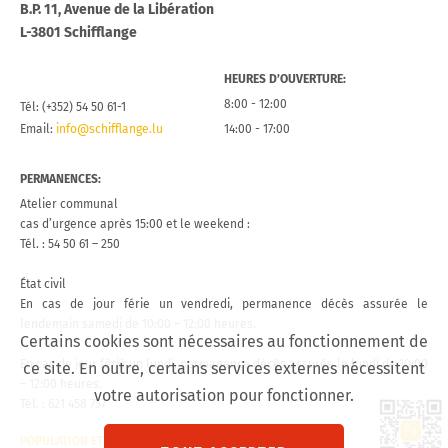
B.P. 11, Avenue de la Libération
L-3801 Schifflange
HEURES D’OUVERTURE:
8:00 - 12:00
Tél: (+352) 54 50 61-1
Email:
info@schifflange.lu
14:00 - 17:00
PERMANENCES:
Atelier communal
cas d’urgence après 15:00 et le weekend :
Tél. : 54 50 61 – 250
État civil
En cas de jour férie un vendredi, permanence décès assurée le
lendemain samedi de 10:00 – 12:00 heures.
Certains cookies sont nécessaires au fonctionnement de
En cas de jour férié un lundi, permanence décès assurée le lundi de 10:00
ce site. En outre, certains services externes nécessitent
– 12:00 heures.
votre autorisation pour fonctionner.
Tél. : 621 458 757
Lien 
POPULATION ET ÉTAT CIVIL
CONTACT