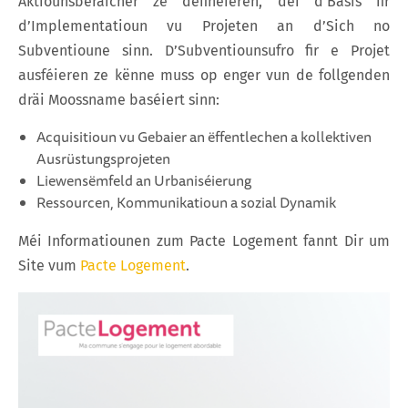
Aktiounsberäicher ze definéieren, déi d‘Basis fir
d’Implementatioun vu Projeten an d’Sich no
Subventioune sinn. D’Subventiounsufro fir e Projet
ausféieren ze kënne muss op enger vun de follgenden
dräi Moossname baséiert sinn:
Acquisitioun vu Gebaier an ëffentlechen a kollektiven
Ausrüstungsprojeten
Liewensëmfeld an Urbaniséierung
Ressourcen, Kommunikatioun a sozial Dynamik
Méi Informatiounen zum Pacte Logement fannt Dir um
Site vum
Pacte Logement
.