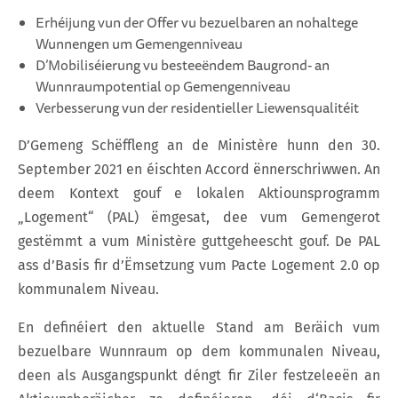
Erhéijung vun der Offer vu bezuelbaren an nohaltege
Wunnengen um Gemengenniveau
D’Mobiliséierung vu besteeëndem Baugrond- an
Wunnraumpotential op Gemengenniveau
Verbesserung vun der residentieller Liewensqualitéit
D’Gemeng Schëffleng an de Ministère hunn den 30.
September 2021 en éischten Accord ënnerschriwwen. An
deem Kontext gouf e lokalen Aktiounsprogramm
„Logement“ (PAL) ëmgesat, dee vum Gemengerot
gestëmmt a vum Ministère guttgeheescht gouf. De PAL
ass d’Basis fir d’Ëmsetzung vum Pacte Logement 2.0 op
kommunalem Niveau.
En definéiert den aktuelle Stand am Beräich vum
bezuelbare Wunnraum op dem kommunalen Niveau,
deen als Ausgangspunkt déngt fir Ziler festzeleeën an