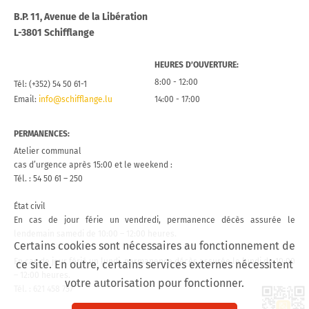
B.P. 11, Avenue de la Libération
L-3801 Schifflange
HEURES D’OUVERTURE:
8:00 - 12:00
Tél: (+352) 54 50 61-1
Email:
info@schifflange.lu
14:00 - 17:00
PERMANENCES:
Atelier communal
cas d’urgence après 15:00 et le weekend :
Tél. : 54 50 61 – 250
État civil
En cas de jour férie un vendredi, permanence décès assurée le
lendemain samedi de 10:00 – 12:00 heures.
Certains cookies sont nécessaires au fonctionnement de
En cas de jour férié un lundi, permanence décès assurée le lundi de 10:00
ce site. En outre, certains services externes nécessitent
– 12:00 heures.
votre autorisation pour fonctionner.
Tél. : 621 458 757