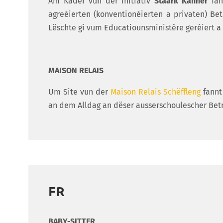
Am Kader vun der Initiativ
Staark Kanner
fan
agreéierten (konventionéierten a privaten) B
Lëschte gi vum Educatiounsministère geréiert a 
MAISON RELAIS
Um Site vun der
Maison Relais Schëffleng
fannt
an dem Alldag an dëser ausserschoulescher Betr
FR
BABY-SITTER