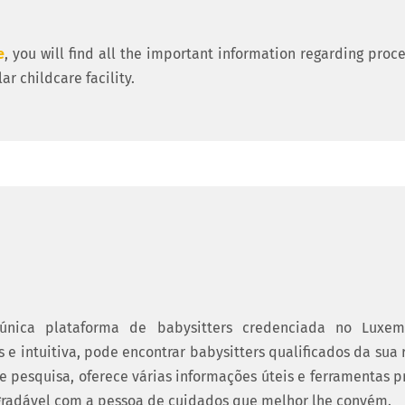
e
, you will find all the important information regarding proc
ar childcare facility.
única plataforma de babysitters credenciada no Luxem
 e intuitiva, pode encontrar babysitters qualificados da sua 
de pesquisa, oferece várias informações úteis e ferramentas p
gradável com a pessoa de cuidados que melhor lhe convém.