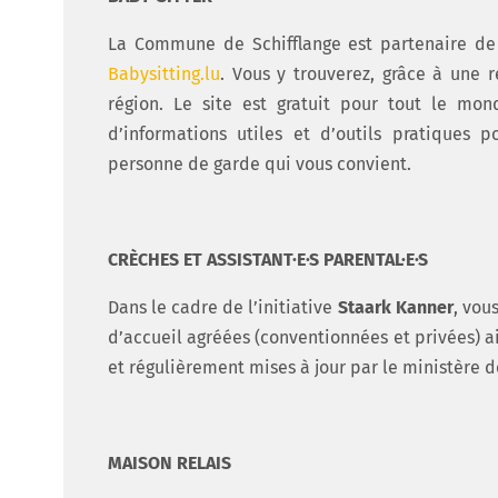
La Commune de Schifflange est partenaire de 
Babysitting.lu
. Vous y trouverez, grâce à une r
région. Le site est gratuit pour tout le mo
d’informations utiles et d’outils pratiques
personne de garde qui vous convient.
CRÈCHES ET ASSISTANT·E·S PARENTAL·E·S
Dans le cadre de l’initiative
Staark Kanner
, vous
d’accueil agréées (conventionnées et privées) ain
et régulièrement mises à jour par le ministère d
MAISON RELAIS