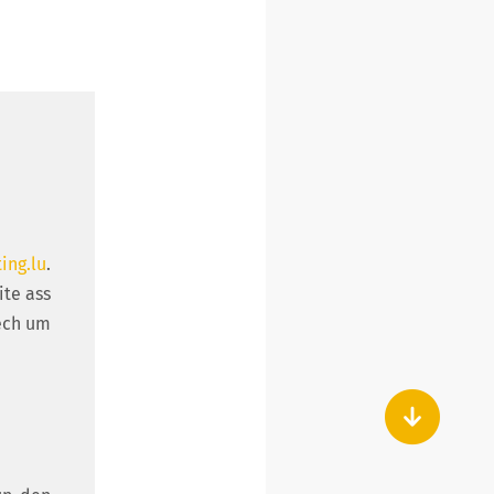
ing.lu
.
ite ass
Iech um
Ha