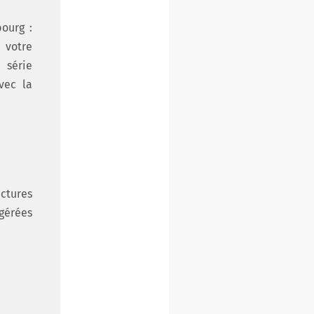
ourg :
e votre
 série
vec la
uctures
 gérées