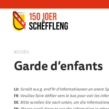
Schifflange, schifflange-logo, gemeng sc
ACCUEIL
Garde d’enfants
LU
:
Scrollt w.e.g. erof fir d’Informatiounen an anere S
FR
:
Veuillez faire défiler vers le bas pour voir les inf
DE
:
Bitte scrollen Sie nach unten, um die Information
EN
:
Please scroll down to see the information in other