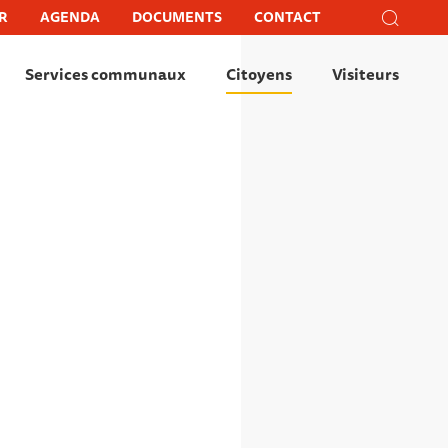
Recher
R
AGENDA
DOCUMENTS
CONTACT
Recherc
Fer
Services communaux
Citoyens
Visiteurs