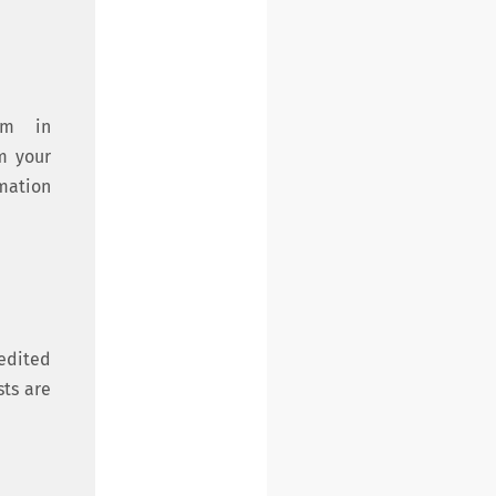
rm in
om your
rmation
redited
sts are