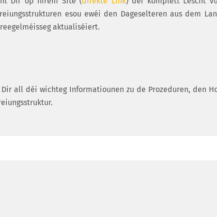
nt Dir op hirem Site (
direkte Link
) déi komplett Lëscht v
etreiungsstrukturen esou ewéi den Dageselteren aus dem Lan
reegelméisseg aktualiséiert.
 Dir all déi wichteg Informatiounen zu de Prozeduren, den H
eiungsstruktur.