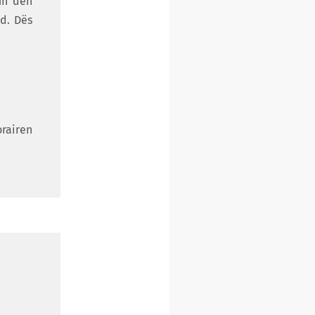
un den
d. Dës
orairen