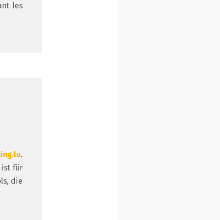
ant les
ing.lu
.
ist für
ls, die