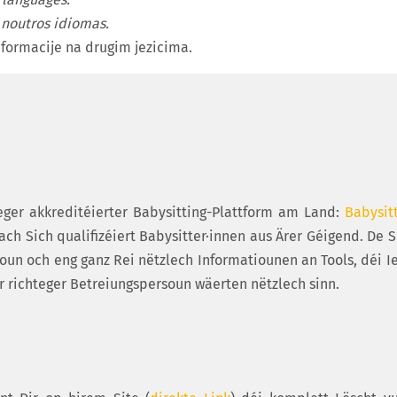
 noutros idiomas.
nformacije na drugim jezicima.
ger akkreditéierter Babysitting-Plattform am Land:
Babysitt
ch Sich qualifizéiert Babysitter·innen aus Ärer Géigend. De S
ktioun och eng ganz Rei nëtzlech Informatiounen an Tools, déi 
 richteger Betreiungspersoun wäerten nëtzlech sinn.