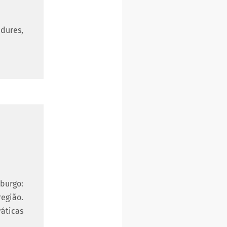
edures,
burgo:
região.
ráticas