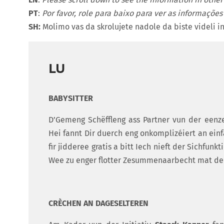
PT
:
Por favor, role para baixo para ver as informações
SH:
Molimo vas da skrolujete nadole da biste videli i
LU
BABYSITTER
D’Gemeng Schëffleng ass Partner vun der eenze
Hei fannt Dir duerch eng onkomplizéiert an einfa
fir jidderee gratis a bitt Iech nieft der Sichfun
Wee zu enger flotter Zesummenaarbecht mat der
CRÈCHEN AN DAGESELTEREN