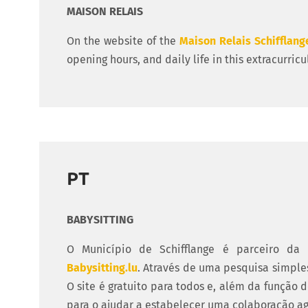
MAISON RELAIS
On the website of the
Maison Relais Schifflang
opening hours, and daily life in this extracurricul
PT
BABYSITTING
O Município de Schifflange é parceiro da 
Babysitting.lu
. Através de uma pesquisa simples
O site é gratuito para todos e, além da função 
para o ajudar a estabelecer uma colaboração a