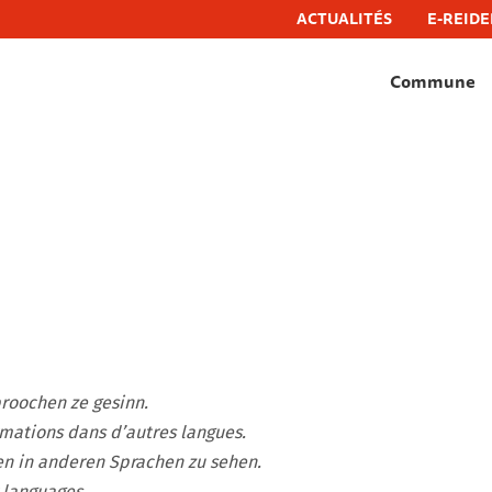
ACTUALITÉS
E-REIDE
Commune
hëfflenge, commune de schifflange
proochen ze gesinn.
ormations dans d’autres langues.
en in anderen Sprachen zu sehen.
 languages.