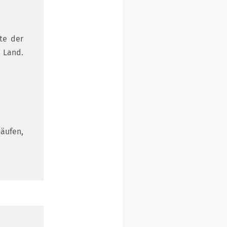
ste der
 Land.
äufen,