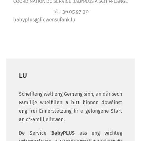
COORDINATION DU SERVICE BABYPLUS À SCHIFFLANGE
Tél.: 36 05 97-30
babyplus@liewensufank.lu
LU
Schëffleng wëll eng Gemeng sinn, an där sech
Famillje wuelfillen a bitt hinnen dowéinst
eng fréi Ënnerstëtzung fir e gelongene Start
an d’Familljeliewen.
De Service
BabyPLUS
ass eng wichteg