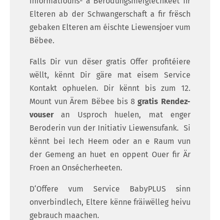
Informatiouns- a Berodungsméiglechkeet fir
Elteren ab der Schwangerschaft a fir frësch
gebaken Elteren am éischte Liewensjoer vum
Bëbee.
Falls Dir vun dëser gratis Offer profitéiere
wëllt, kënnt Dir gäre mat eisem Service
Kontakt ophuelen. Dir kënnt bis zum 12.
Mount vun Ärem Bëbee bis 8
gratis Rendez-
vouser
an Usproch huelen, mat enger
Beroderin vun der Initiativ Liewensufank. Si
kënnt bei Iech Heem oder an e Raum vun
der Gemeng an huet en oppent Ouer fir Är
Froen an Onsécherheeten.
D‘Offere vum Service BabyPLUS sinn
onverbindlech, Eltere kënne fräiwëlleg heivu
gebrauch maachen.