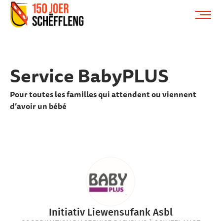
Schifflange, schifflange-logo, gemeng schëfflenge
ME
Service BabyPLUS
Pour toutes les familles qui attendent ou viennent
d’avoir un bébé
Initiativ Liewensufank Asbl