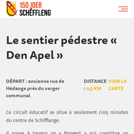
Schifflange, schifflange-logo, gemeng schëfflenge
ME
Le sentier pédestre «
Den Apel »
DÉPART : ancienne rue de
DISTANCE
VOIR LA
Hédange près du verger
:
0,5 KM
CARTE
communal
Ce circuit éducatif se situe à seulement cinq minutes
du centre de Schifflange.
Il passe à travers un « Bongert » qui constitue un