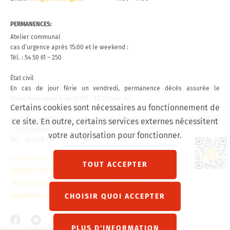
PERMANENCES:
Atelier communal
cas d’urgence après 15:00 et le weekend :
Tél. : 54 50 61 – 250
État civil
En cas de jour férie un vendredi, permanence décès assurée le
lendemain samedi de 10:00 – 12:00 heures.
Certains cookies sont nécessaires au fonctionnement de
En cas de jour férié un lundi, permanence décès assurée le lundi de 10:00
ce site. En outre, certains services externes nécessitent
– 12:00 heures.
votre autorisation pour fonctionner.
Tél. : 621 458 757
Lien 
POPULATION ET ÉTAT CIVIL
CONTACT
TOUT ACCEPTER
SERVICES COMMUNAUX
VISITE VIRTUELLE
MENTIONS LÉGALES
SITEMAP
PARAMÈTRES RGPD
CHOISIR QUOI ACCEPTER
PLUS D'INFORMATION