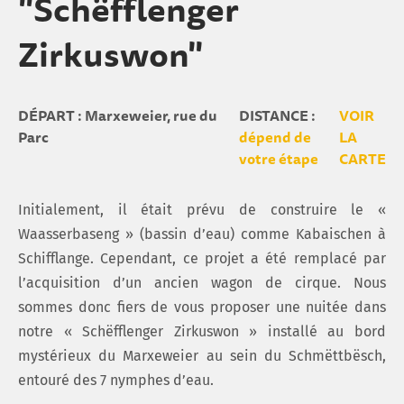
"Schëfflenger
Zirkuswon"
DÉPART : Marxeweier, rue du
DISTANCE :
VOIR
Parc
dépend de
LA
votre étape
CARTE
Initialement, il était prévu de construire le «
Waasserbaseng » (bassin d’eau) comme Kabaischen à
Schifflange. Cependant, ce projet a été remplacé par
l’acquisition d’un ancien wagon de cirque. Nous
sommes donc fiers de vous proposer une nuitée dans
notre « Schëfflenger Zirkuswon » installé au bord
mystérieux du Marxeweier au sein du Schmëttbësch,
entouré des 7 nymphes d’eau.