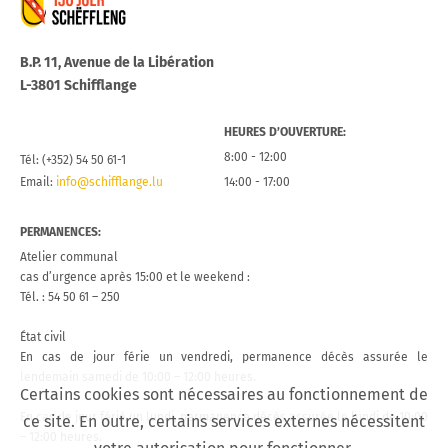
B.P. 11, Avenue de la Libération
L-3801 Schifflange
HEURES D’OUVERTURE:
8:00 - 12:00
Tél: (+352) 54 50 61-1
Email:
info@schifflange.lu
14:00 - 17:00
PERMANENCES:
Atelier communal
cas d’urgence après 15:00 et le weekend :
Tél. : 54 50 61 – 250
État civil
En cas de jour férie un vendredi, permanence décès assurée le
lendemain samedi de 10:00 – 12:00 heures.
Certains cookies sont nécessaires au fonctionnement de
En cas de jour férié un lundi, permanence décès assurée le lundi de 10:00
ce site. En outre, certains services externes nécessitent
– 12:00 heures.