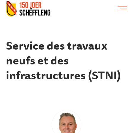
Schifflange, schifflange-logo, gemeng schëfflenge
ME
Service des travaux
neufs et des
infrastructures (STNI)