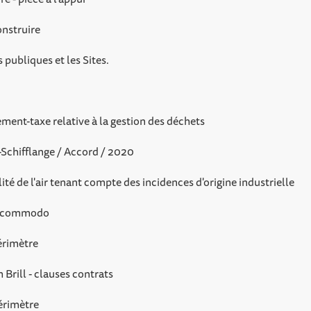
onstruire
 publiques et les Sites.
ent-taxe relative à la gestion des déchets
chifflange / Accord / 2020
é de l'air tenant compte des incidences d'origine industrielle
Incommodo
érimètre
rill - clauses contrats
érimètre