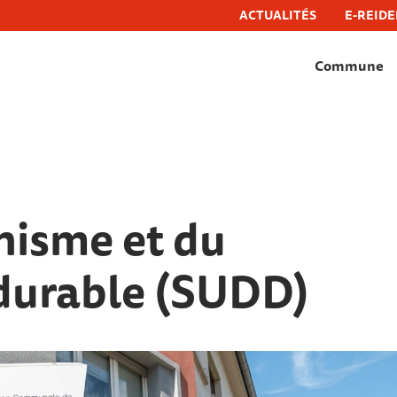
ACTUALITÉS
E-REIDE
Commune
hëfflenge, commune de schifflange
anisme et du
durable (SUDD)