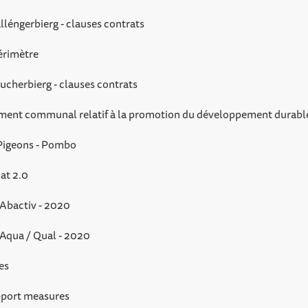
léngerbierg - clauses contrats
érimètre
cherbierg - clauses contrats
ment communal relatif à la promotion du développement durabl
Pigeons - Pombo
at 2.0
Abactiv - 2020
Aqua / Qual - 2020
es
pport measures