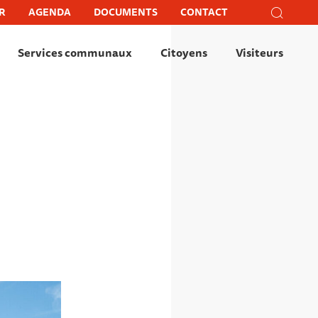
Recher
R
AGENDA
DOCUMENTS
CONTACT
Recherc
Fer
Services communaux
Citoyens
Visiteurs