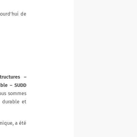
jourd’hui de
tructures –
able – SUDD
nous sommes
 durable et
nique, a été