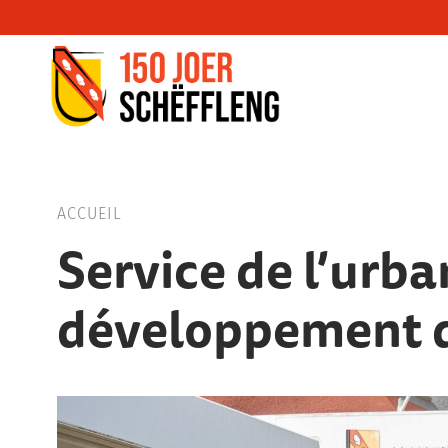
Schifflange, schifflange-logo, gemeng sc
ACCUEIL
Service de l’urb
développement 