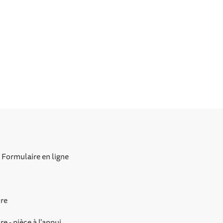
 Formulaire en ligne
ire
e - pièce à l'appui