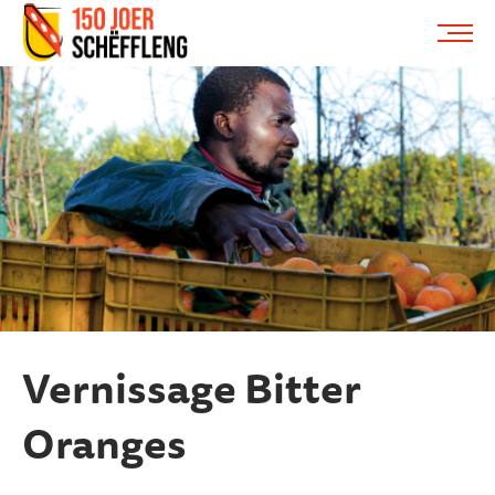
Schifflange, schifflange-logo, gemeng schëfflenge
ME
Vernissage Bitter
Oranges