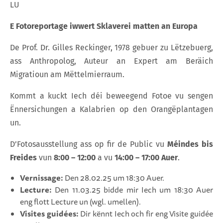
LU
E Fotoreportage iwwert Sklaverei matten an Europa
De Prof. Dr. Gilles Reckinger, 1978 gebuer zu Lëtzebuerg,
ass Anthropolog, Auteur an Expert am Beräich
Migratioun am Mëttelmierraum.
Kommt a kuckt Iech déi beweegend Fotoe vu sengen
Ënnersichungen a Kalabrien op den Orangëplantagen
un.
D’Fotosausstellung ass op fir de Public vu
Méindes bis
Freides
vun
8:00 – 12:00
a vu
14:00 – 17:00 Auer
.
Vernissage:
Den 28.02.25 um 18:30 Auer.
Lecture:
Den 11.03.25 bidde mir Iech um 18:30 Auer
eng flott Lecture un (wgl. umellen).
Visites guidées:
Dir kënnt Iech och fir eng Visite guidée