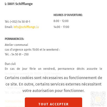
L-3801 Schifflange
HEURES D’OUVERTURE:
8:00 - 12:00
Tél: (+352) 54 50 61-1
Email:
info@schifflange.lu
14:00 - 17:00
PERMANENCES:
Atelier communal
cas d’urgence après 15:00 et le weekend :
Tél. : 54 50 61 – 250
État civil
En cas de jour férie un vendredi, permanence décès assurée le
lendemain samedi de 10:00 – 12:00 heures.
Certains cookies sont nécessaires au fonctionnement de
En cas de jour férié un lundi, permanence décès assurée le lundi de 10:00
ce site. En outre, certains services externes nécessitent
– 12:00 heures.
votre autorisation pour fonctionner.
Tél. : 621 458 757
Lien 
POPULATION ET ÉTAT CIVIL
CONTACT
TOUT ACCEPTER