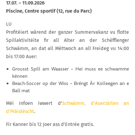
17.07. – 11.09.2026
Piscine, Centre sportif (12, rue du Parc)
LU
Profitéiert wärend der ganzer Summervakanz vu flotte
Spillaktivitéite fir all Alter an der Schëfflenger
Schwämm, an dat all Mëttwoch an all Freideg vu 14:00
bis 17:00 Auer:
Grousst Spill am Waasser – Hei muss ee schwamme
kënnen
Beach-Soccer op der Wiss – Bréngt Är Kolleegen an e
Ball mat
Méi Infoen iwwert d’
Schwämm, d’Auerzäiten an
d’Präislëscht
.
Fir Kanner bis 12 Joer ass d’Entrée gratis.