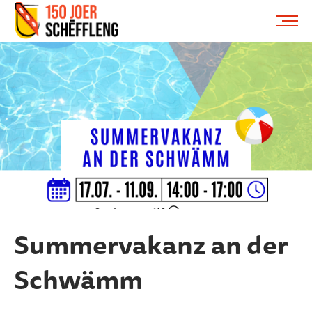
Schifflange, schifflange-logo, gemeng schëfflenge
ME
Summervakanz an der
Schwämm