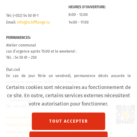
HEURES D’OUVERTURE:
8:00 - 12:00
Tél: (+352) 54 50 61-1
Email:
info@schifflange.lu
14:00 - 17:00
PERMANENCES:
Atelier communal
cas d’urgence après 15:00 et le weekend :
Tél. : 54 50 61 – 250
État civil
En cas de jour férie un vendredi, permanence décès assurée le
lendemain samedi de 10:00 – 12:00 heures.
Certains cookies sont nécessaires au fonctionnement de
En cas de jour férié un lundi, permanence décès assurée le lundi de 10:00
ce site. En outre, certains services externes nécessitent
– 12:00 heures.
votre autorisation pour fonctionner.
Tél. : 621 458 757
Lien 
POPULATION ET ÉTAT CIVIL
CONTACT
TOUT ACCEPTER
SERVICES COMMUNAUX
VISITE VIRTUELLE
MENTIONS LÉGALES
SITEMAP