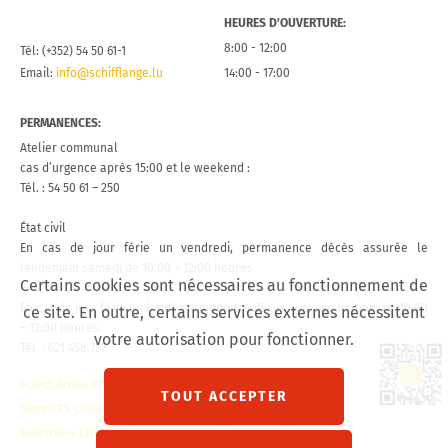
HEURES D’OUVERTURE:
8:00 - 12:00
Tél: (+352) 54 50 61-1
Email:
info@schifflange.lu
14:00 - 17:00
PERMANENCES:
Atelier communal
cas d’urgence après 15:00 et le weekend :
Tél. : 54 50 61 – 250
État civil
En cas de jour férie un vendredi, permanence décès assurée le
lendemain samedi de 10:00 – 12:00 heures.
Certains cookies sont nécessaires au fonctionnement de
En cas de jour férié un lundi, permanence décès assurée le lundi de 10:00
ce site. En outre, certains services externes nécessitent
– 12:00 heures.
votre autorisation pour fonctionner.
Tél. : 621 458 757
Lien 
POPULATION ET ÉTAT CIVIL
CONTACT
TOUT ACCEPTER
SERVICES COMMUNAUX
VISITE VIRTUELLE
MENTIONS LÉGALES
SITEMAP