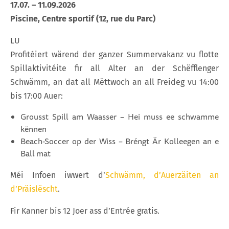
17.07. – 11.09.2026
Piscine, Centre sportif (12, rue du Parc)
LU
Profitéiert wärend der ganzer Summervakanz vu flotte
Spillaktivitéite fir all Alter an der Schëfflenger
Schwämm, an dat all Mëttwoch an all Freideg vu 14:00
bis 17:00 Auer:
Grousst Spill am Waasser – Hei muss ee schwamme
kënnen
Beach-Soccer op der Wiss – Bréngt Är Kolleegen an e
Ball mat
Méi Infoen iwwert d’
Schwämm, d’Auerzäiten an
d’Präislëscht
.
Fir Kanner bis 12 Joer ass d’Entrée gratis.