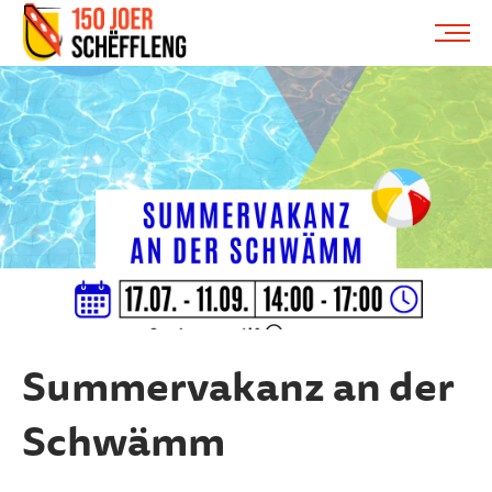
Schifflange, schifflange-logo, gemeng schëfflenge
ME
Summervakanz an der
Schwämm