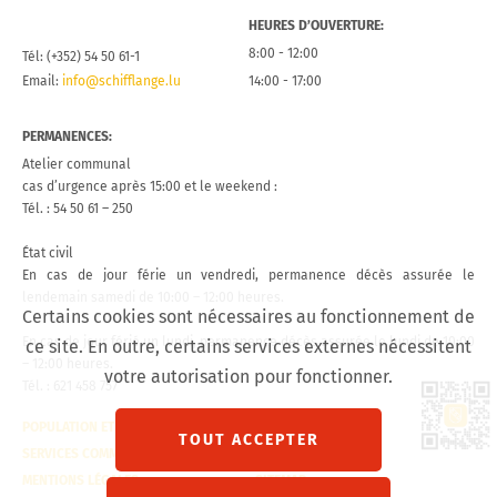
HEURES D’OUVERTURE:
8:00 - 12:00
Tél: (+352) 54 50 61-1
Email:
info@schifflange.lu
14:00 - 17:00
PERMANENCES:
Atelier communal
cas d’urgence après 15:00 et le weekend :
Tél. : 54 50 61 – 250
État civil
En cas de jour férie un vendredi, permanence décès assurée le
lendemain samedi de 10:00 – 12:00 heures.
Certains cookies sont nécessaires au fonctionnement de
En cas de jour férié un lundi, permanence décès assurée le lundi de 10:00
ce site. En outre, certains services externes nécessitent
– 12:00 heures.
votre autorisation pour fonctionner.
Tél. : 621 458 757
Lien 
POPULATION ET ÉTAT CIVIL
CONTACT
TOUT ACCEPTER
SERVICES COMMUNAUX
VISITE VIRTUELLE
MENTIONS LÉGALES
SITEMAP