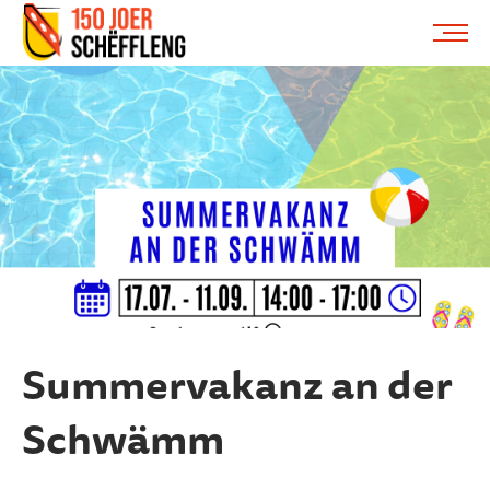
Schifflange, schifflange-logo, gemeng schëfflenge
ME
Summervakanz an der
Schwämm