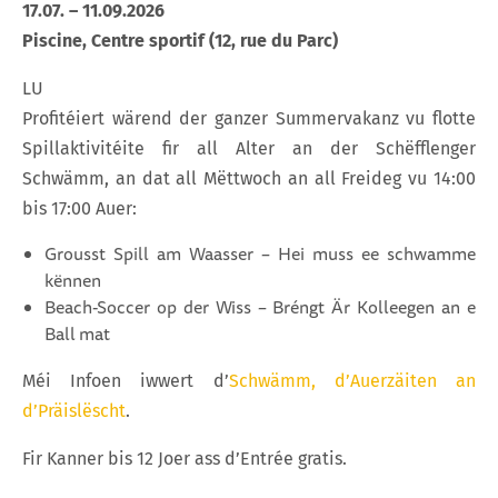
17.07. – 11.09.2026
Piscine, Centre sportif (12, rue du Parc)
LU
Profitéiert wärend der ganzer Summervakanz vu flotte
Spillaktivitéite fir all Alter an der Schëfflenger
Schwämm, an dat all Mëttwoch an all Freideg vu 14:00
bis 17:00 Auer:
Grousst Spill am Waasser – Hei muss ee schwamme
kënnen
Beach-Soccer op der Wiss – Bréngt Är Kolleegen an e
Ball mat
Méi Infoen iwwert d’
Schwämm, d’Auerzäiten an
d’Präislëscht
.
Fir Kanner bis 12 Joer ass d’Entrée gratis.