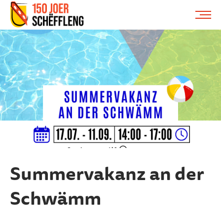
Schifflange, schifflange-logo, gemeng schëfflenge
ME
Summervakanz an der
Schwämm