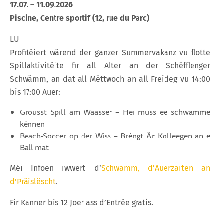
17.07. – 11.09.2026
Piscine, Centre sportif (12, rue du Parc)
LU
Profitéiert wärend der ganzer Summervakanz vu flotte
Spillaktivitéite fir all Alter an der Schëfflenger
Schwämm, an dat all Mëttwoch an all Freideg vu 14:00
bis 17:00 Auer:
Grousst Spill am Waasser – Hei muss ee schwamme
kënnen
Beach-Soccer op der Wiss – Bréngt Är Kolleegen an e
Ball mat
Méi Infoen iwwert d’
Schwämm, d’Auerzäiten an
d’Präislëscht
.
Fir Kanner bis 12 Joer ass d’Entrée gratis.