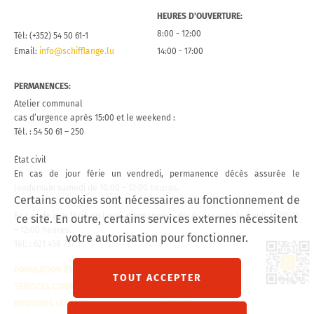
HEURES D’OUVERTURE:
8:00 - 12:00
Tél: (+352) 54 50 61-1
Email:
info@schifflange.lu
14:00 - 17:00
PERMANENCES:
Atelier communal
cas d’urgence après 15:00 et le weekend :
Tél. : 54 50 61 – 250
État civil
En cas de jour férie un vendredi, permanence décès assurée le
lendemain samedi de 10:00 – 12:00 heures.
Certains cookies sont nécessaires au fonctionnement de
En cas de jour férié un lundi, permanence décès assurée le lundi de 10:00
ce site. En outre, certains services externes nécessitent
– 12:00 heures.
votre autorisation pour fonctionner.
Tél. : 621 458 757
Lien 
POPULATION ET ÉTAT CIVIL
CONTACT
TOUT ACCEPTER
SERVICES COMMUNAUX
VISITE VIRTUELLE
MENTIONS LÉGALES
SITEMAP