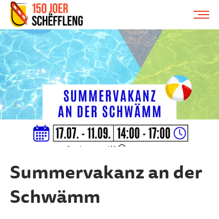
Schifflange, schifflange-logo, gemeng schëfflenge
ME
Summervakanz an der
Schwämm