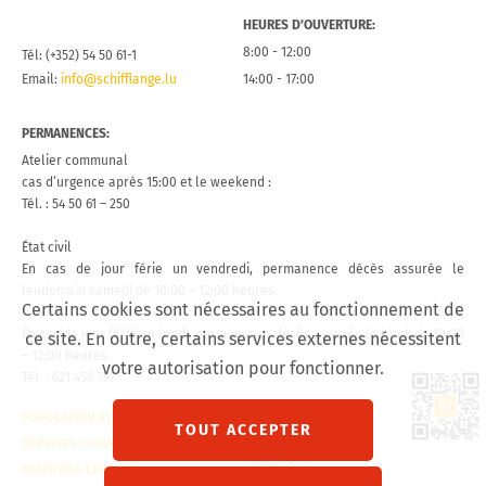
HEURES D’OUVERTURE:
8:00 - 12:00
Tél: (+352) 54 50 61-1
Email:
info@schifflange.lu
14:00 - 17:00
PERMANENCES:
Atelier communal
cas d’urgence après 15:00 et le weekend :
Tél. : 54 50 61 – 250
État civil
En cas de jour férie un vendredi, permanence décès assurée le
lendemain samedi de 10:00 – 12:00 heures.
Certains cookies sont nécessaires au fonctionnement de
En cas de jour férié un lundi, permanence décès assurée le lundi de 10:00
ce site. En outre, certains services externes nécessitent
– 12:00 heures.
votre autorisation pour fonctionner.
Tél. : 621 458 757
Lien 
POPULATION ET ÉTAT CIVIL
CONTACT
TOUT ACCEPTER
SERVICES COMMUNAUX
VISITE VIRTUELLE
MENTIONS LÉGALES
SITEMAP