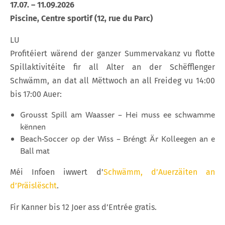
17.07. – 11.09.2026
Piscine, Centre sportif (12, rue du Parc)
LU
Profitéiert wärend der ganzer Summervakanz vu flotte
Spillaktivitéite fir all Alter an der Schëfflenger
Schwämm, an dat all Mëttwoch an all Freideg vu 14:00
bis 17:00 Auer:
Grousst Spill am Waasser – Hei muss ee schwamme
kënnen
Beach-Soccer op der Wiss – Bréngt Är Kolleegen an e
Ball mat
Méi Infoen iwwert d’
Schwämm, d’Auerzäiten an
d’Präislëscht
.
Fir Kanner bis 12 Joer ass d’Entrée gratis.