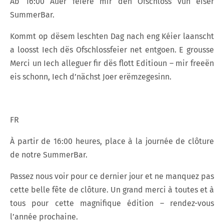
Ab 16:00 Auer feiere mir den Ofschloss vun eiser
SummerBar.
Kommt op dësem leschten Dag nach eng Kéier laanscht
a loosst Iech dës Ofschlossfeier net entgoen. E grousse
Merci un Iech alleguer fir dës flott Editioun – mir freeën
eis schonn, Iech d’nächst Joer erëmzegesinn.
FR
À partir de 16:00 heures, place à la journée de clôture
de notre SummerBar.
Passez nous voir pour ce dernier jour et ne manquez pas
cette belle fête de clôture. Un grand merci à toutes et à
tous pour cette magnifique édition – rendez-vous
l’année prochaine.