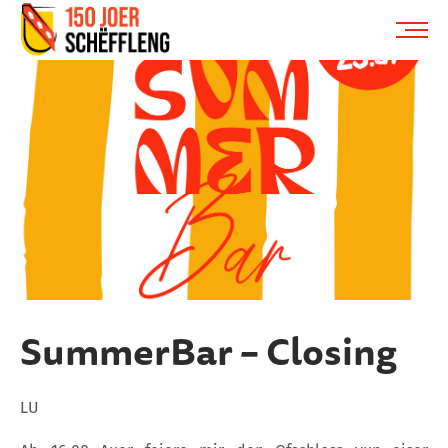
Schifflange, schifflange-logo, gemeng schëfflenge
ME
SummerBar – Closing
LU