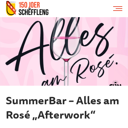
Schifflange, schifflange-logo, gemeng schëfflenge
ME
SummerBar – Alles am
Rosé „Afterwork“