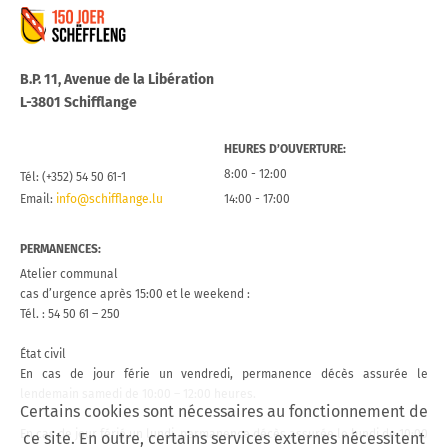
Commune de Schifflange
B.P. 11, Avenue de la Libération
L-3801 Schifflange
HEURES D’OUVERTURE:
8:00 - 12:00
Tél: (+352) 54 50 61-1
Email:
info@schifflange.lu
14:00 - 17:00
PERMANENCES:
Atelier communal
cas d’urgence après 15:00 et le weekend :
Tél. : 54 50 61 – 250
État civil
En cas de jour férie un vendredi, permanence décès assurée le
lendemain samedi de 10:00 – 12:00 heures.
Certains cookies sont nécessaires au fonctionnement de
En cas de jour férié un lundi, permanence décès assurée le lundi de 10:00
ce site. En outre, certains services externes nécessitent