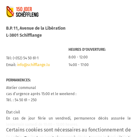
Commune de Schifflange
B.P. 11, Avenue de la Libération
L-3801 Schifflange
HEURES D’OUVERTURE:
8:00 - 12:00
Tél: (+352) 54 50 61-1
Email:
info@schifflange.lu
14:00 - 17:00
PERMANENCES:
Atelier communal
cas d’urgence après 15:00 et le weekend :
Tél. : 54 50 61 – 250
État civil
En cas de jour férie un vendredi, permanence décès assurée le
lendemain samedi de 10:00 – 12:00 heures.
Certains cookies sont nécessaires au fonctionnement de
En cas de jour férié un lundi, permanence décès assurée le lundi de 10:00