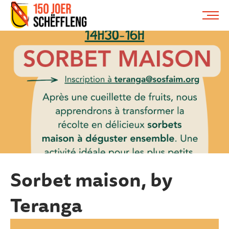
Schifflange, schifflange-logo, gemeng schëfflenge
ME
Sorbet maison, by
Teranga