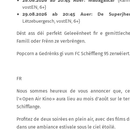
28.08.2026 ab 20:45 Auer: Madagascar
(Kann
vostEN, 6+)
29.08.2026 ab 20:45 Auer: De Superj
Lëtzebuergesch, vostEN, 6+)
Dëst ass déi perfekt Geleeënheet fir e gemittle
Famill oder Frënn ze verbréngen.
Popcorn a Gedrénks gi vum FC Schëffleng 95 zerwéiert
FR
Nous sommes heureux de vous annoncer que, cet
l’« Open Air Kino » aura lieu au mois d’août sur le ter
Schifflange.
Profitez de deux soirées en plein air, avec des films d
dans une ambiance estivale sous le ciel étoilé.