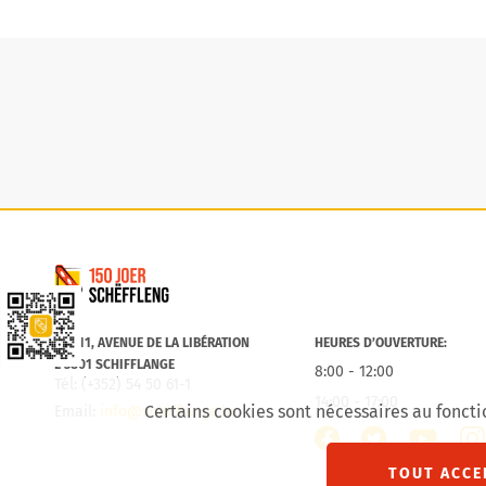
Commune de Schifflange
Lien vers la Schëfflenger CityApp
B.P. 11, AVENUE DE LA LIBÉRATION
HEURES D’OUVERTURE:
L-3801 SCHIFFLANGE
8:00 - 12:00
Tél: (+352) 54 50 61-1
14:00 - 17:00
Certains cookies sont nécessaires au foncti
Email:
info@schifflange.lu
facebook
twitter
inst
youtube
TOUT ACCE