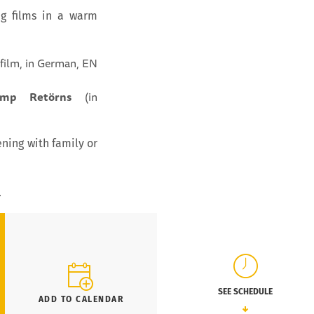
ng films in a warm
 film, in German, EN
mp Retörns
(in
ening with family or
.
SEE SCHEDULE
ADD TO CALENDAR