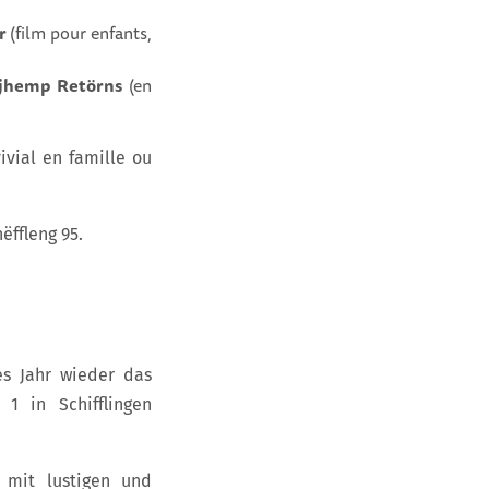
ar
(film pour enfants,
erjhemp Retörns
(en
ivial en famille ou
ëffleng 95.
es Jahr wieder das
1 in Schifflingen
mit lustigen und