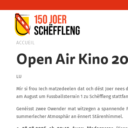
Schifflange, schifflange-logo, gemeng sc
ACCUEIL
Open Air Kino 2
LU
Mir si frou Iech matzedeelen dat och dëst Joer nees 
am August um Fussballsterrain 1 zu Schëffleng stattfa
Genéisst zwee Owender mat witzegen a spannende 
summerlecher Atmosphär an ënnert Stärenhimmel.