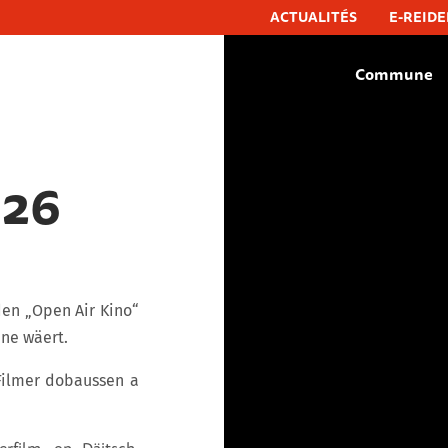
ACTUALITÉS
E-REIDE
Commune
hëfflenge, commune de schifflange
026
den „Open Air Kino“
nne wäert.
Filmer dobaussen a