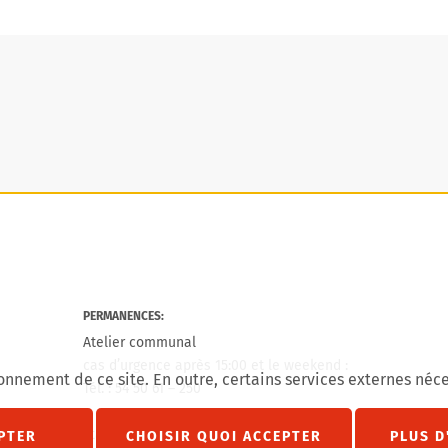
PERMANENCES:
Atelier communal
cas d’urgence après 15:00 et le weekend :
onnement de ce site. En outre, certains services externes néce
Tél. : 54 50 61 – 250
agram
État civil
PTER
CHOISIR QUOI ACCEPTER
PLUS D