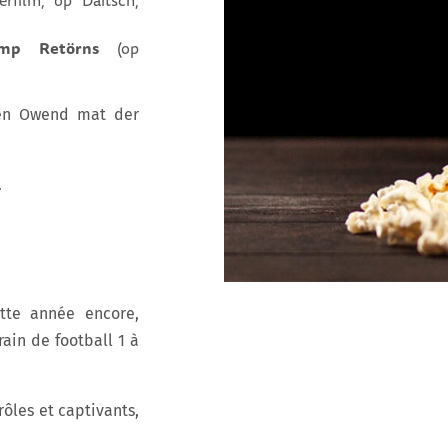
erfilm, op Däitsch,
hemp Retörns
(op
chen Owend mat der
.
te année encore,
rain de football 1 à
rôles et captivants,