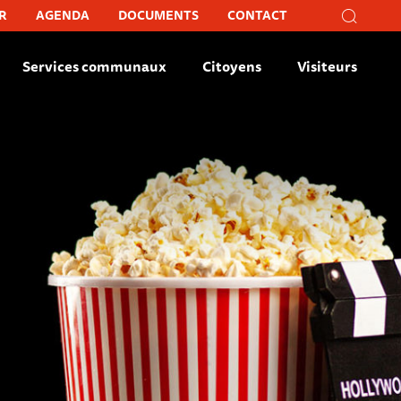
Recher
R
AGENDA
DOCUMENTS
CONTACT
Recherc
Fer
Services communaux
Citoyens
Visiteurs