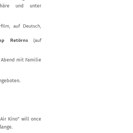
phäre und unter
film, auf Deutsch,
mp Retörns
(auf
n Abend mit Familie
ngeboten.
Air Kino” will once
flange.