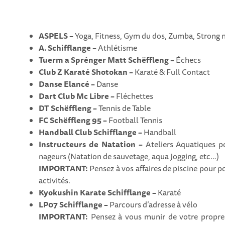
ASPELS –
Yoga, Fitness, Gym du dos, Zumba, Strong 
A. Schifflange –
Athlétisme
Tuerm a Sprénger Matt Schëffleng –
Échecs
Club Z Karaté Shotokan –
Karaté & Full Contact
Danse Elancé –
Danse
Dart Club Mc Libre –
Fléchettes
DT Schëffleng –
Tennis de Table
FC Schëffleng 95 –
Football Tennis
Handball Club Schifflange –
Handball
Instructeurs de Natation –
Ateliers Aquatiques p
nageurs (Natation de sauvetage, aqua Jogging, etc…)
IMPORTANT:
Pensez à vos affaires de piscine pour p
activités.
Kyokushin Karate Schifflange –
Karaté
LP07 Schifflange –
Parcours d’adresse à vélo
IMPORTANT:
Pensez à vous munir de votre propre 