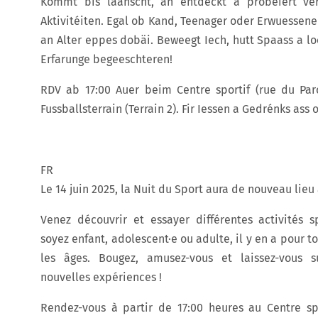
Kommt bis laanscht, an entdeckt a probéiert ver
Aktivitéiten. Egal ob Kand, Teenager oder Erwuessenen,
an Alter eppes dobäi. Beweegt Iech, hutt Spaass a lo
Erfarunge begeeschteren!
RDV ab 17:00 Auer beim Centre sportif (rue du Par
Fussballsterrain (Terrain 2). Fir Iessen a Gedrénks ass 
FR
Le 14 juin 2025, la Nuit du Sport aura de nouveau lieu 
Venez découvrir et essayer différentes activités s
soyez enfant, adolescent·e ou adulte, il y en a pour to
les âges. Bougez, amusez-vous et laissez-vous 
nouvelles expériences !
Rendez-vous à partir de 17:00 heures au Centre spo