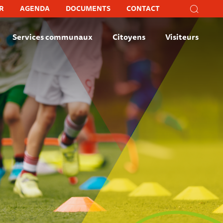
Recher
R
AGENDA
DOCUMENTS
CONTACT
Recherc
Fer
Services communaux
Citoyens
Visiteurs