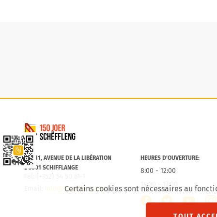
Commune de Schifflange
Lien vers la Schëfflenger CityApp
B.P. 11, AVENUE DE LA LIBÉRATION
HEURES D’OUVERTURE:
L-3801 SCHIFFLANGE
8:00 - 12:00
Tél: (+352) 54 50 61-1
14:00 - 17:00
Certains cookies sont nécessaires au foncti
Email:
info@schifflange.lu
facebook
twitter
inst
youtube
TOUT ACCE