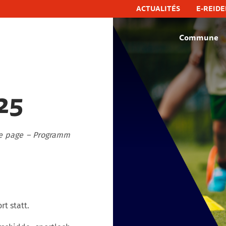
ACTUALITÉS
E-REIDE
Commune
hëfflenge, commune de schifflange
25
e page – Programm
rt statt.