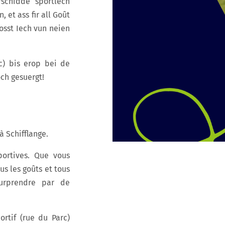
schidde sportlech
 et ass fir all Goût
osst Iech vun neien
c) bis erop bei de
och gesuergt!
à Schifflange.
portives. Que vous
us les goûts et tous
surprendre par de
rtif (rue du Parc)