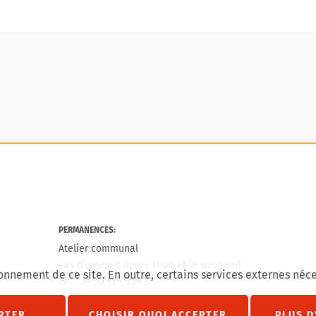
PERMANENCES:
Atelier communal
cas d’urgence après 15:00 et le weekend :
onnement de ce site. En outre, certains services externes néce
Tél. : 54 50 61 – 250
agram
État civil
PTER
CHOISIR QUOI ACCEPTER
PLUS D