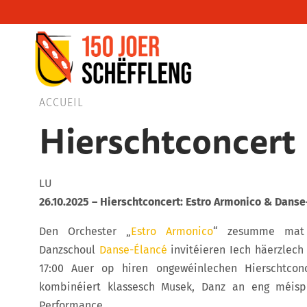
Schifflange, schifflange-logo, gemeng sc
ACCUEIL
Hierschtconcert
LU
26.10.2025 – Hierschtconcert: Estro Armonico & Dans
Den Orchester „
Estro Armonico
“ zesumme mat 
Danzschoul
Danse-Élancé
invitéieren Iech häerzlech
17:00 Auer op hiren ongewéinlechen Hierschtconc
kombinéiert klassesch Musek, Danz an eng méispr
Performance.