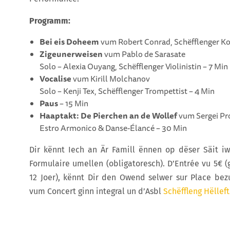
Programm:
Bei eis Doheem
vum Robert Conrad, Schëfflenger Ko
Zigeunerweisen
vum Pablo de Sarasate
Solo – Alexia Ouyang, Schëfflenger Violinistin – 7 Min
Vocalise
vum Kirill Molchanov
Solo – Kenji Tex, Schëfflenger Trompettist – 4 Min
Paus
– 15 Min
Haaptakt: De Pierchen an de Wollef
vum Sergei Pr
Estro Armonico & Danse-Élancé – 30 Min
Dir kënnt Iech an Är Famill ënnen op dëser Säit iw
Formulaire umellen (obligatoresch). D’Entrée vu 5€ (g
12 Joer), kënnt Dir den Owend selwer sur Place bez
vum Concert ginn integral un d’Asbl
Schëffleng Hëlleft