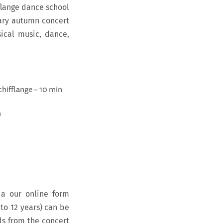
fflange dance school
nary autumn concert
sical music, dance,
hifflange – 10 min
n
ia our online form
 to 12 years) can be
ds from the concert