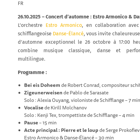
FR
26.10.2025 – Concert d’automne : Estro Armonico & D
L’orchestre
Estro Armonico
, en collaboration ave
schifflangeoise
Danse-Élancé
, vous invite chaleureus
d’automne exceptionnel le 26 octobre à 17:00 heu
combine musique classique, danse et perfor
multilingue.
Programme :
Bei eis Doheem
de Robert Conrad, compositeur schif
Zigeunerweisen
de Pablo de Sarasate
Solo : Alexia Ouyang, violoniste de Schifflange – 7 mi
Vocalise
de Kirill Molchanov
Solo : Kenji Tex, trompettiste de Schifflange – 4 min
Pause
– 15 min
Acte principal : Pierre et le loup
de Serge Prokofiev
Estro Armonico & Danse-Élancé – 30 min