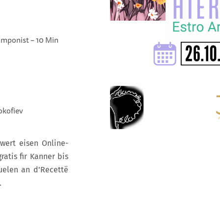
mponist – 10 Min
okofiev
wert eisen Online-
ratis fir Kanner bis
uelen an d’Recettë
.