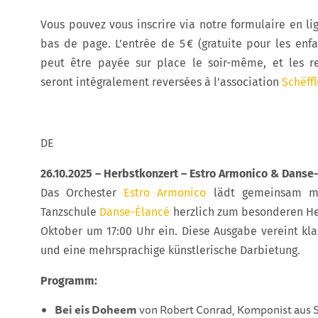
Vous pouvez vous inscrire via notre formulaire en lig
bas de page. L’entrée de 5 € (gratuite pour les enfa
peut être payée sur place le soir-même, et les r
seront intégralement reversées à l’association
Schëffl
DE
26.10.2025 – Herbstkonzert – Estro Armonico & Danse
Das Orchester
Estro Armonico
lädt gemeinsam mit
Tanzschule
Danse-Élancé
herzlich zum besonderen He
Oktober um 17:00 Uhr ein. Diese Ausgabe vereint kla
und eine mehrsprachige künstlerische Darbietung.
Programm:
Bei eis Doheem
von Robert Conrad, Komponist aus Sc