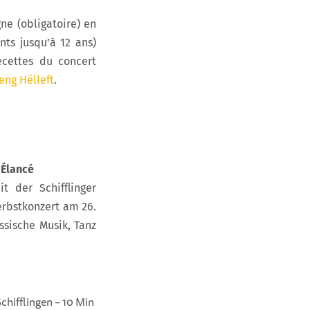
ne (obligatoire) en
nts jusqu’à 12 ans)
ecettes du concert
eng Hëlleft
.
-Élancé
 der Schifflinger
rbstkonzert am 26.
ssische Musik, Tanz
hifflingen – 10 Min