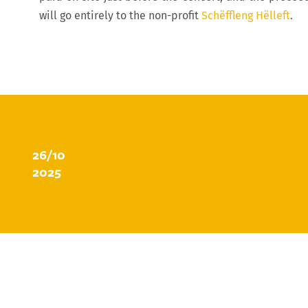
will go entirely to the non-profit
Schëffleng Hëlleft
.
26/10
2025