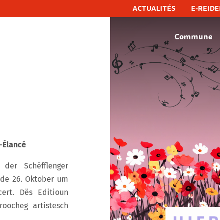
ACTUALITÉS
E-REIDE
Commune
hëfflenge, commune de schifflange
e-Élancé
der Schëfflenger
 de 26. Oktober um
ert. Dës Editioun
oocheg artistesch