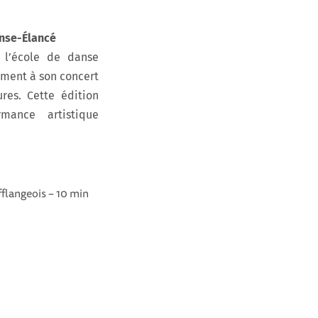
anse-Élancé
c l’école de danse
ement à son concert
res. Cette édition
mance artistique
flangeois – 10 min
n