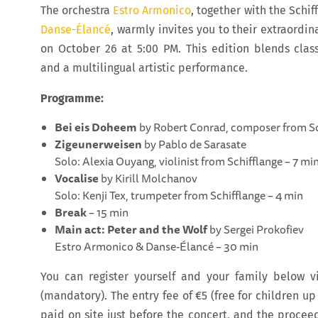
The orchestra
Estro Armonico
, together with the Schi
Danse-Élancé
, warmly invites you to their extraordi
on October 26 at 5:00 PM. This edition blends clas
and a multilingual artistic performance.
Programme:
Bei eis Doheem
by Robert Conrad, composer from Sc
Zigeunerweisen
by Pablo de Sarasate
Solo: Alexia Ouyang, violinist from Schifflange – 7 mi
Vocalise
by Kirill Molchanov
Solo: Kenji Tex, trumpeter from Schifflange – 4 min
Break
– 15 min
Main act: Peter and the Wolf
by Sergei Prokofiev
Estro Armonico & Danse-Élancé – 30 min
You can register yourself and your family below v
(mandatory). The entry fee of €5 (free for children up
paid on site just before the concert, and the procee