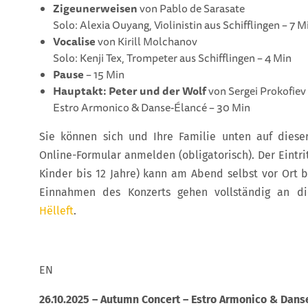
Zigeunerweisen
von Pablo de Sarasate
Solo: Alexia Ouyang, Violinistin aus Schifflingen – 7 M
Vocalise
von Kirill Molchanov
Solo: Kenji Tex, Trompeter aus Schifflingen – 4 Min
Pause
– 15 Min
Hauptakt: Peter und der Wolf
von Sergei Prokofiev
Estro Armonico & Danse-Élancé – 30 Min
Sie können sich und Ihre Familie unten auf diese
Online-Formular anmelden (obligatorisch). Der Eintritt
Kinder bis 12 Jahre) kann am Abend selbst vor Ort 
Einnahmen des Konzerts gehen vollständig an 
Hëlleft
.
EN
26.10.2025 – Autumn Concert – Estro Armonico & Dans