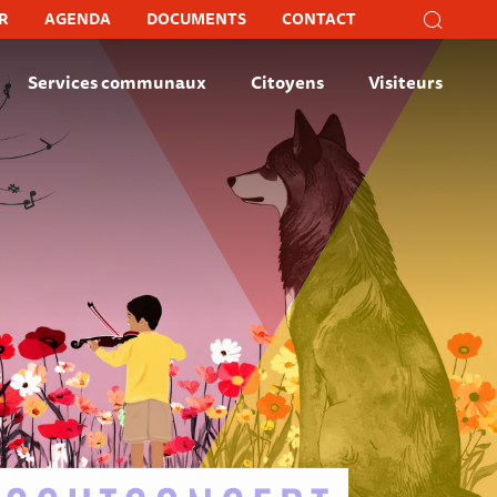
Recher
R
AGENDA
DOCUMENTS
CONTACT
Recherc
Fer
Services communaux
Citoyens
Visiteurs