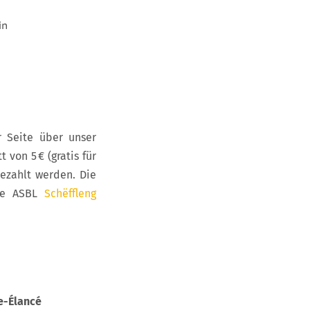
in
r Seite über unser
 von 5 € (gratis für
bezahlt werden. Die
die ASBL
Schëffleng
e-Élancé