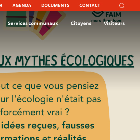
Recher
R
AGENDA
DOCUMENTS
CONTACT
Recherc
Fer
Services communaux
Citoyens
Visiteurs