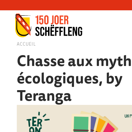
Schifflange, schifflange-logo, gemeng sc
ACCUEIL
Chasse aux myth
écologiques, by
Teranga