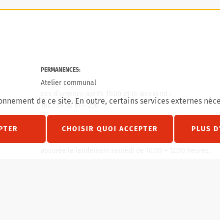
PERMANENCES:
Atelier communal
cas d’urgence après 15:00 et le weekend :
onnement de ce site. En outre, certains services externes néce
Tél. : 54 50 61 – 250
agram
État civil
PTER
CHOISIR QUOI ACCEPTER
PLUS D
En cas de jour férie un vendredi, permanence décès
assurée le lendemain samedi de 10:00 – 12:00 heures.
En cas de jour férié un lundi, permanence décès
assurée le lundi de 10:00 – 12:00 heures.
Tél. : 621 458 757