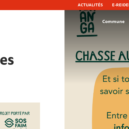
ACTUALITÉS
E-REIDE
Commune
hëfflenge, commune de schifflange
es