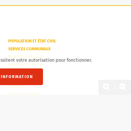
POPULATION ET ÉTAT CIVIL
SERVICES COMMUNAUX
MENTIONS LÉGALES
ssitent votre autorisation pour fonctionner.
PARAMÈTRES RGPD
'INFORMATION
CONTACT
Zoom 
Zo
VISITE VIRTUELLE
SITEMAP