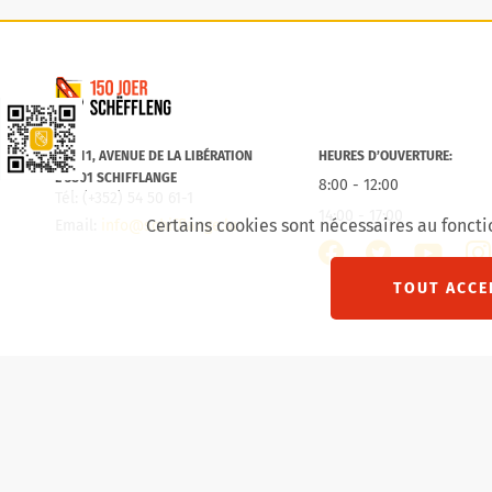
Commune de Schifflange
Lien vers la Schëfflenger CityApp
B.P. 11, AVENUE DE LA LIBÉRATION
HEURES D’OUVERTURE:
L-3801 SCHIFFLANGE
8:00 - 12:00
Tél: (+352) 54 50 61-1
14:00 - 17:00
Certains cookies sont nécessaires au foncti
Email:
info@schifflange.lu
facebook
twitter
inst
youtube
TOUT ACCE