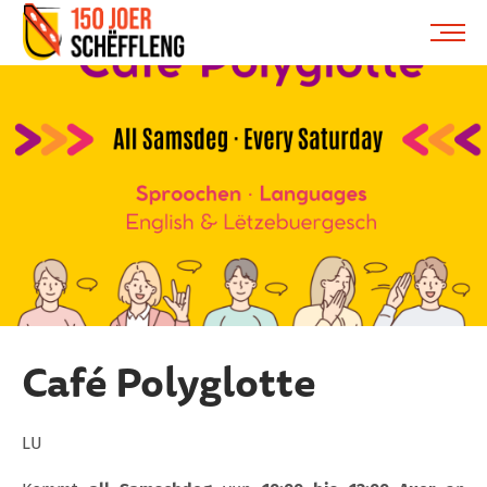
Schifflange, schifflange-logo, gemeng schëfflenge
ME
Café Polyglotte
LU