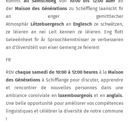
Kommt
all Samschdeg
vun
10:00 bis 12:00 Auer
an
der
Maison des Générations
zu Schëffleng laanscht fir
an enger gemittlecher
Atmosphär
Lëtzebuergesch
an
Englesch
ze schwätzen,
ze léieren an nei Leit kennen ze léieren. Eng flott
Geleeënheet fir Är Sproochkenntnisser ze verbesseren
an d’Diversitéit vun eiser Gemeng ze feieren!
FR
RDV
chaque samedi de 10:00 à 12:00 heures
à la
Maison
des Générations
à Schifflange pour discuter, apprendre
et rencontrer de nouvelles personnes dans une
ambiance conviviale en
luxembourgeois
et en
anglais
.
Une belle opportunité pour améliorer vos compétences
linguistiques et célébrer la diversité de notre commune
!