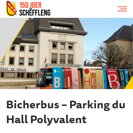
Schifflange, schifflange-logo, gemeng schëfflenge
ME
Bicherbus – Parking du
Hall Polyvalent