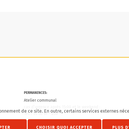
PERMANENCES:
Atelier communal
cas d’urgence après 15:00 et le weekend :
onnement de ce site. En outre, certains services externes néce
Tél. : 54 50 61 – 250
agram
État civil
PTER
CHOISIR QUOI ACCEPTER
PLUS D