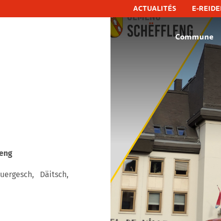
ACTUALITÉS
E-REIDE
Commune
hëfflenge, commune de schifflange
eng
ergesch, Däitsch,