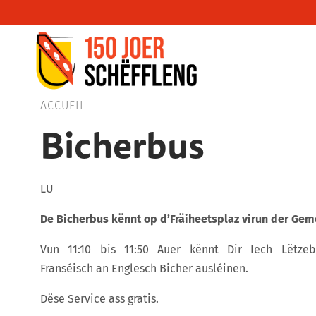
Schifflange, schifflange-logo, gemeng sc
ACCUEIL
Bicherbus
LU
De
Bicherbus
kënnt
op
d
’
Fräiheetsplaz
virun
der
Gem
Vun 11:10 bis 11:50 Auer kënnt Dir Iech Lëtzebu
Franséisch an Englesch Bicher ausléinen.
Dëse Service ass gratis.