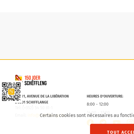
Commune de Schifflange
Lien vers la Schëfflenger CityApp
B.P. 11, AVENUE DE LA LIBÉRATION
HEURES D’OUVERTURE:
L-3801 SCHIFFLANGE
8:00 - 12:00
Tél: (+352) 54 50 61-1
14:00 - 17:00
Certains cookies sont nécessaires au foncti
Email:
info@schifflange.lu
facebook
twitter
inst
youtube
TOUT ACCE