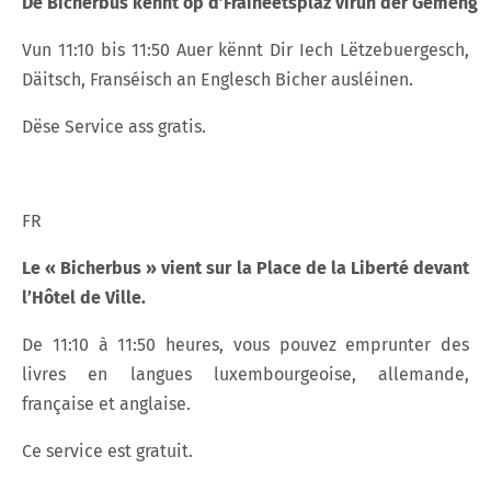
De
Bicherbus
kënnt
op
d
’
Fräiheetsplaz
virun
der
Gemeng
Vun 11:10 bis 11:50 Auer kënnt Dir Iech Lëtzebuergesch,
Däitsch, Franséisch an Englesch Bicher ausléinen.
Dëse Service ass gratis.
FR
Le « Bicherbus » vient sur la Place de la Liberté devant
l’Hôtel de Ville.
De 11:10 à 11:50 heures, vous pouvez emprunter des
livres en langues luxembourgeoise, allemande,
française et anglaise.
Ce service est gratuit.