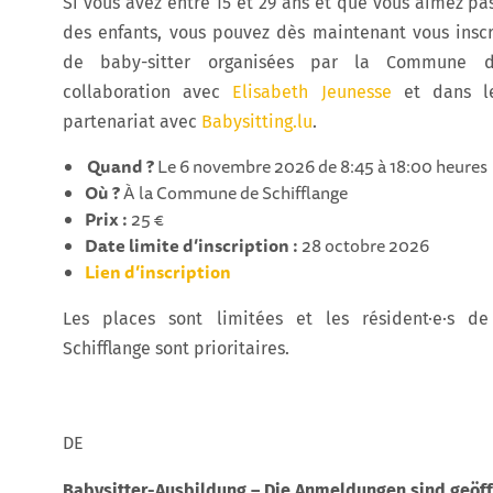
Si vous avez entre 15 et 29 ans et que vous aimez p
des enfants, vous pouvez dès maintenant vous inscr
de baby-sitter organisées par la Commune d
collaboration avec
Elisabeth Jeunesse
et dans l
partenariat avec
Babysitting.lu
.
Quand ?
Le 6 novembre 2026 de 8:45 à 18:00 heures
Où ?
À la Commune de Schifflange
Prix :
25 €
Date limite d’inscription :
28 octobre 2026
Lien d’inscription
Les places sont limitées et les résident·e·s 
Schifflange sont prioritaires.
DE
Babysitter-Ausbildung – Die Anmeldungen sind geöf