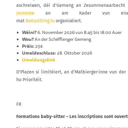
aschreiwen, déi d’Gemeng an Zesummenaarbecht
Jeunesse
an am Kader vun eisem P
mat
Babysitting.lu
organiséiert.
Wéini?
6. November 2026 vun 8:45 bis 18:00 Auer
Wou?
An der Schëfflenger Gemeng
Präis:
25€
Umeldeschluss:
28. Oktober 2026
Umeldungslink
D’Plazen si limitéiert, an d’Matbierger·inne vun de
hu Prioritéit.
FR
Formations baby-sitter – Les inscriptions sont ouver