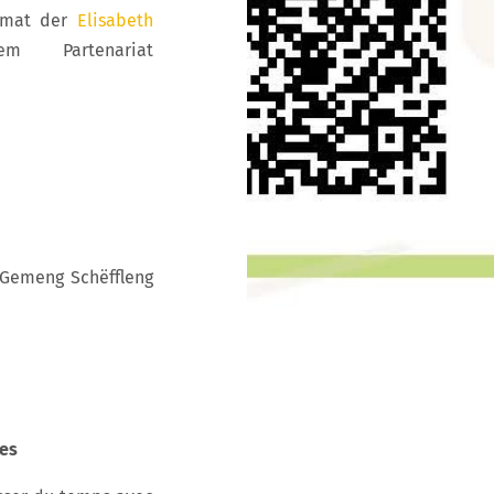
 mat der
Elisabeth
artenariat
r Gemeng Schëffleng
tes