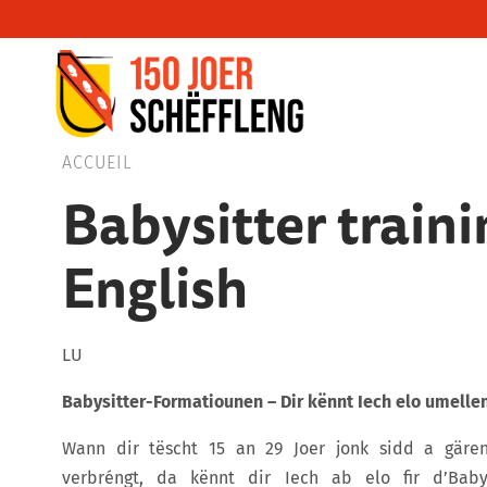
Schifflange, schifflange-logo, gemeng sc
ACCUEIL
Babysitter traini
English
LU
Babysitter-Formatiounen – Dir kënnt Iech elo umelle
Wann dir tëscht 15 an 29 Joer jonk sidd a gäre
verbréngt, da kënnt dir Iech ab elo fir d’Babys