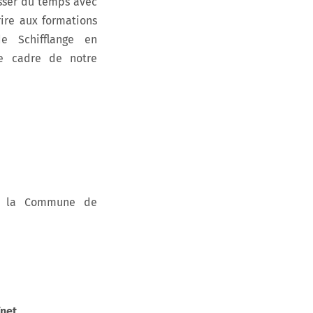
asser du temps avec
ire aux formations
e Schifflange en
e cadre de notre
de la Commune de
fnet