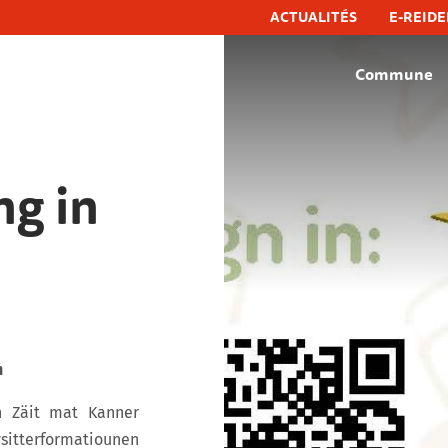
ACTUALITÉS
E-REIDE
Commune
hëfflenge, commune de schifflange
ng in
n
n Zäit mat Kanner
itterformatiounen