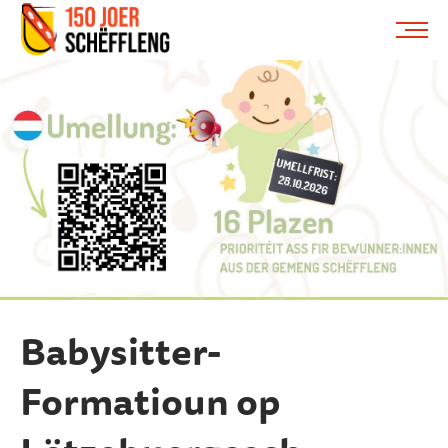
Schifflange, schifflange-logo, gemeng schëfflenge
ME
Babysitter-
Formatioun op