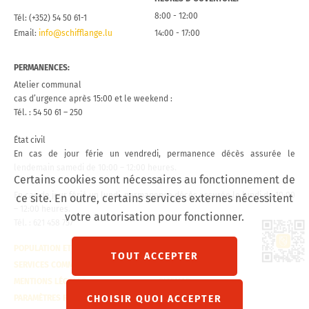
8:00 - 12:00
Tél: (+352) 54 50 61-1
Email:
info@schifflange.lu
14:00 - 17:00
PERMANENCES:
Atelier communal
cas d’urgence après 15:00 et le weekend :
Tél. : 54 50 61 – 250
État civil
En cas de jour férie un vendredi, permanence décès assurée le
lendemain samedi de 10:00 – 12:00 heures.
Certains cookies sont nécessaires au fonctionnement de
En cas de jour férié un lundi, permanence décès assurée le lundi de 10:00
ce site. En outre, certains services externes nécessitent
– 12:00 heures.
votre autorisation pour fonctionner.
Tél. : 621 458 757
Lien 
POPULATION ET ÉTAT CIVIL
CONTACT
TOUT ACCEPTER
SERVICES COMMUNAUX
VISITE VIRTUELLE
MENTIONS LÉGALES
SITEMAP
CHOISIR QUOI ACCEPTER
PARAMÈTRES RGPD