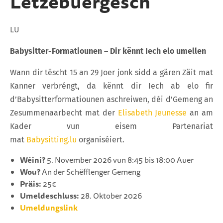
Lëtzebuergesch
LU
Babysitter-Formatiounen – Dir kënnt Iech elo umellen
Wann dir tëscht 15 an 29 Joer jonk sidd a gären Zäit mat
Kanner verbréngt, da kënnt dir Iech ab elo fir
d’Babysitterformatiounen aschreiwen, déi d’Gemeng an
Zesummenaarbecht mat der
Elisabeth Jeunesse
an am
Kader vun eisem Partenariat
mat
Babysitting.lu
organiséiert.
Wéini?
5. November 2026 vun 8:45 bis 18:00 Auer
Wou?
An der Schëfflenger Gemeng
Präis:
25€
Umeldeschluss:
28. Oktober 2026
Umeldungslink