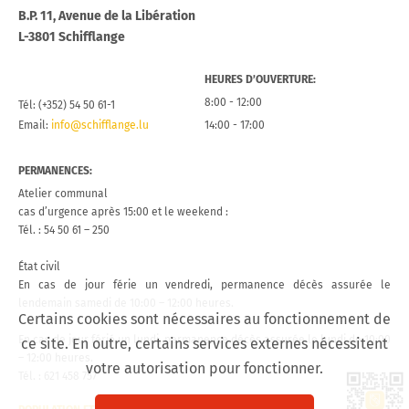
B.P. 11, Avenue de la Libération
L-3801 Schifflange
HEURES D’OUVERTURE:
8:00 - 12:00
Tél: (+352) 54 50 61-1
Email:
info@schifflange.lu
14:00 - 17:00
PERMANENCES:
Atelier communal
cas d’urgence après 15:00 et le weekend :
Tél. : 54 50 61 – 250
État civil
En cas de jour férie un vendredi, permanence décès assurée le
lendemain samedi de 10:00 – 12:00 heures.
Certains cookies sont nécessaires au fonctionnement de
En cas de jour férié un lundi, permanence décès assurée le lundi de 10:00
ce site. En outre, certains services externes nécessitent
– 12:00 heures.
votre autorisation pour fonctionner.
Tél. : 621 458 757