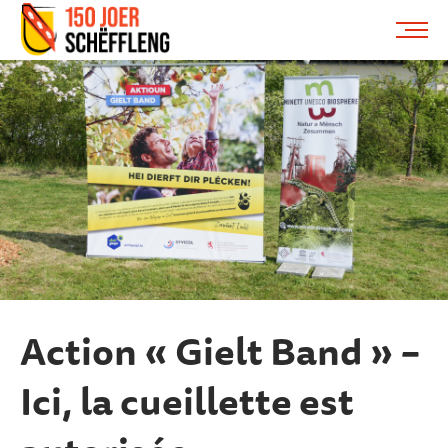
Schifflange, schifflange-logo, gemeng schëfflenge
ME
Action « Gielt Band » –
Ici, la cueillette est