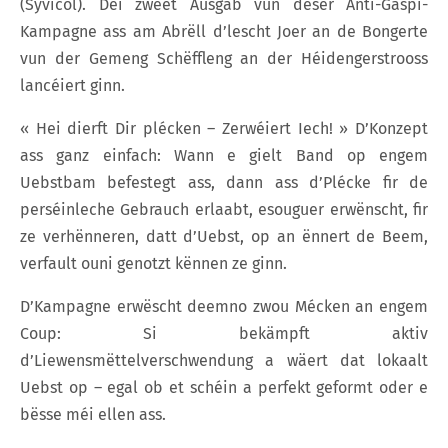
(Syvicol). Déi zweet Ausgab vun dëser Anti-Gaspi-
Kampagne ass am Abrëll d’lescht Joer an de Bongerte
vun der Gemeng Schëffleng an der Héidengerstrooss
lancéiert ginn.
« Hei dierft Dir plécken – Zerwéiert Iech! » D’Konzept
ass ganz einfach: Wann e gielt Band op engem
Uebstbam befestegt ass, dann ass d’Plécke fir de
perséinleche Gebrauch erlaabt, esouguer erwënscht, fir
ze verhënneren, datt d’Uebst, op an ënnert de Beem,
verfault ouni genotzt kënnen ze ginn.
D’Kampagne erwëscht deemno zwou Mécken an engem
Coup: Si bekämpft aktiv
d’Liewensmëttelverschwendung a wäert dat lokaalt
Uebst op – egal ob et schéin a perfekt geformt oder e
bësse méi ellen ass.