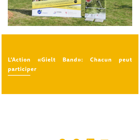
L’Action «Gielt Band»: Chacun peut
participer