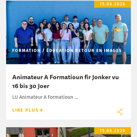
Animateur A Formatioun fir Jonker vu 16 bis 30 Joer
15.06.2026
FORMATION / ÉDUCATION
RETOUR EN IMAGES
Animateur A Formatioun fir Jonker vu
16 bis 30 Joer
LU Animateur A Formatioun ...
LIRE PLUS
Nei Drénkwaasserspenderen an de Schoulen
15.06.2026