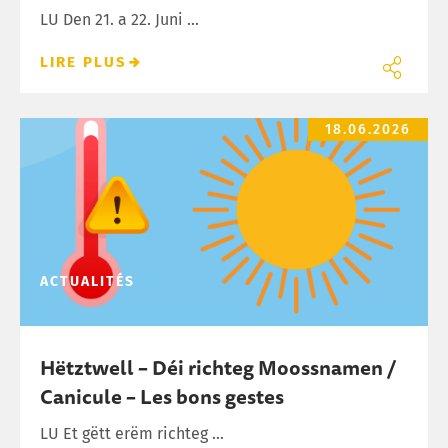
LU Den 21. a 22. Juni ...
LIRE PLUS
Hëtztwell – Déi richteg Moossnamen / Canicule – Les bons ge
18.06.2026
ACTUALITÉS
Hëtztwell – Déi richteg Moossnamen /
Canicule – Les bons gestes
LU Et gëtt erëm richteg ...