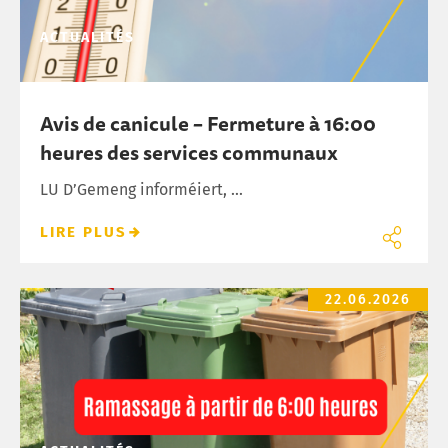
ACTUALITÉS
Avis de canicule – Fermeture à 16:00
heures des services communaux
LU D’Gemeng informéiert, ...
LIRE PLUS
Collectes des déchets avancées à 6:00 heures – Canicule
22.06.2026