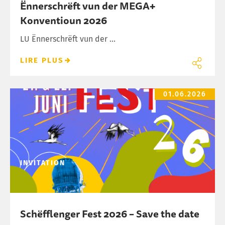
Ënnerschrëft vun der MEGA+
Konventioun 2026
LU Ënnerschrëft vun der ...
LIRE PLUS
Schëfflenger Fest 2026 – Save the date
01.06.2026
INVITATION
Schëfflenger Fest 2026 – Save the date