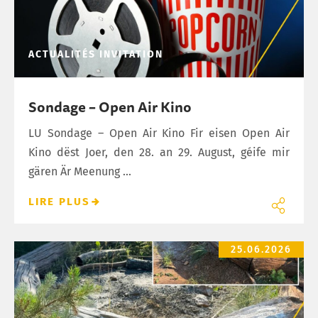
ACTUALITÉS
INVITATION
Sondage – Open Air Kino
LU Sondage – Open Air Kino Fir eisen Open Air
Kino dëst Joer, den 28. an 29. August, géife mir
gären Är Meenung ...
LIRE PLUS
Opgepasst Brandgefor!
25.06.2026