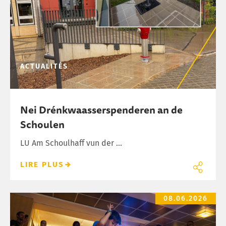
ACTUALITÉS
Nei Drénkwaasserspenderen an de
Schoulen
LU Am Schoulhaff vun der ...
LIRE PLUS
Nuit du Sport zu Schëffleng – ee richtege Succès
08.06.2026