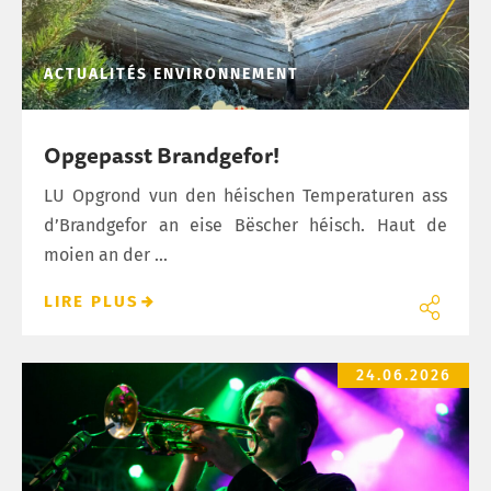
ACTUALITÉS
ENVIRONNEMENT
Opgepasst Brandgefor!
LU Opgrond vun den héischen Temperaturen ass
d’Brandgefor an eise Bëscher héisch. Haut de
moien an der ...
LIRE PLUS
Schëfflenger Fest 2026
24.06.2026