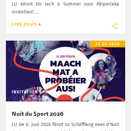
LU Kënnt Dir Iech e Summer ouni Päiperleke
virstellen? ...
LIRE PLUS
Nuit du Sport 2026
22.05.2026
INVITATION
SPORT
Nuit du Sport 2026
LU De 6. Juni 2026 fënnt zu Schëffleng nees d’Nuit