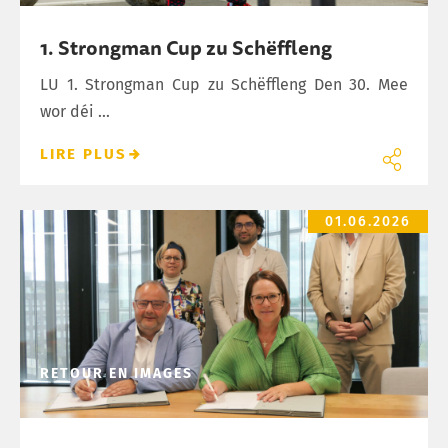
1. Strongman Cup zu Schëffleng
LU 1. Strongman Cup zu Schëffleng Den 30. Mee
wor déi ...
LIRE PLUS
Ënnerschrëft vun der MEGA+ Konventioun 2026
01.06.2026
RETOUR EN IMAGES