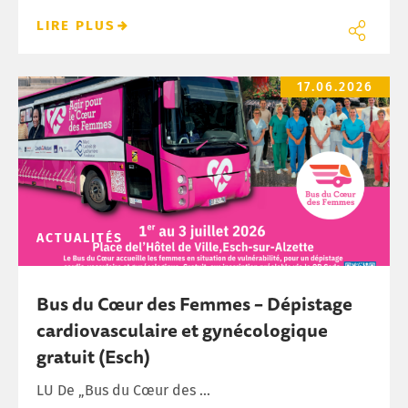
LIRE PLUS
Bus du Cœur des Femmes – Dépistage cardiovasculaire et gyné
17.06.2026
ACTUALITÉS
Bus du Cœur des Femmes – Dépistage
cardiovasculaire et gynécologique
gratuit (Esch)
LU De „Bus du Cœur des ...