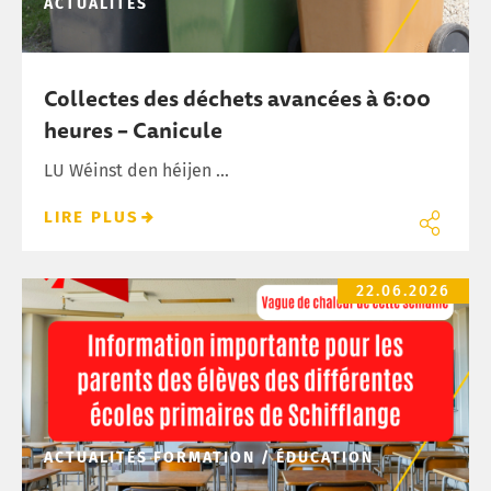
ACTUALITÉS
Collectes des déchets avancées à 6:00
heures – Canicule
LU Wéinst den héijen ...
LIRE PLUS
Canicule – Organisation scolaire de cette semaine
22.06.2026
ACTUALITÉS
FORMATION / ÉDUCATION