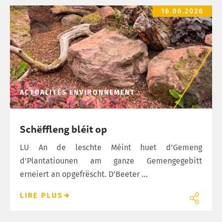
Schëffleng bléit op
16.06.2026
ACTUALITÉS
ENVIRONNEMENT
Schëffleng bléit op
LU An de leschte Méint huet d’Gemeng
d’Plantatiounen am ganze Gemengegebitt
erneiert an opgefrëscht. D’Beeter ...
LIRE PLUS