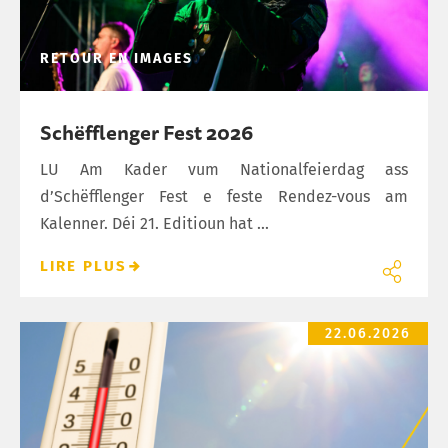
RETOUR EN IMAGES
Schëfflenger Fest 2026
LU Am Kader vum Nationalfeierdag ass
d’Schëfflenger Fest e feste Rendez-vous am
Kalenner. Déi 21. Editioun hat ...
LIRE PLUS
Avis de canicule – Fermeture à 16:00 heures des services c
22.06.2026