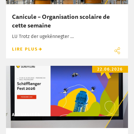
Canicule – Organisation scolaire de
cette semaine
LU Trotz der ugekënnegter ...
LIRE PLUS
Maintenant disponible en ligne : Demande d’autorisation de bâ
22.06.2026
ACTUALITÉS