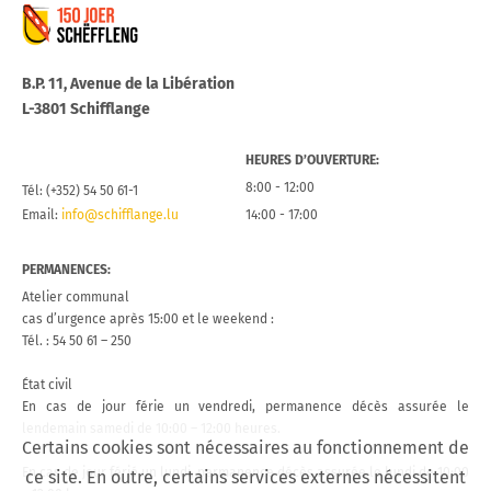
Commune de Schifflange
B.P. 11, Avenue de la Libération
L-3801 Schifflange
HEURES D’OUVERTURE:
8:00 - 12:00
Tél: (+352) 54 50 61-1
Email:
info@schifflange.lu
14:00 - 17:00
PERMANENCES:
Atelier communal
cas d’urgence après 15:00 et le weekend :
Tél. : 54 50 61 – 250
État civil
En cas de jour férie un vendredi, permanence décès assurée le
lendemain samedi de 10:00 – 12:00 heures.
Certains cookies sont nécessaires au fonctionnement de
En cas de jour férié un lundi, permanence décès assurée le lundi de 10:00
ce site. En outre, certains services externes nécessitent