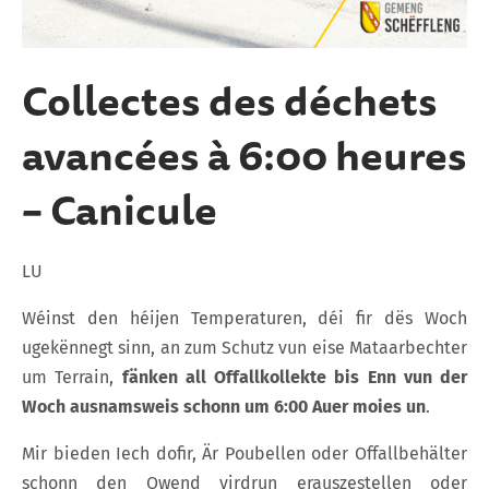
Collectes des déchets
avancées à 6:00 heures
– Canicule
LU
Wéinst den héijen Temperaturen, déi fir dës Woch
ugekënnegt sinn, an zum Schutz vun eise Mataarbechter
um Terrain,
fänken all Offallkollekte bis Enn vun der
Woch ausnamsweis schonn um 6:00 Auer moies un
.
Mir bieden Iech dofir, Är Poubellen oder Offallbehälter
schonn den Owend virdrun erauszestellen oder