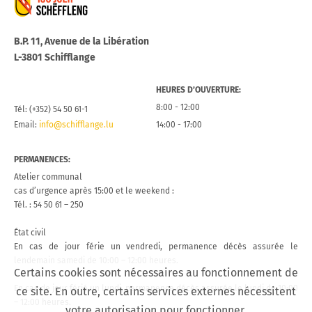
B.P. 11, Avenue de la Libération
L-3801 Schifflange
HEURES D’OUVERTURE:
8:00 - 12:00
Tél: (+352) 54 50 61-1
Email:
info@schifflange.lu
14:00 - 17:00
PERMANENCES:
Atelier communal
cas d’urgence après 15:00 et le weekend :
Tél. : 54 50 61 – 250
État civil
En cas de jour férie un vendredi, permanence décès assurée le
lendemain samedi de 10:00 – 12:00 heures.
Certains cookies sont nécessaires au fonctionnement de
En cas de jour férié un lundi, permanence décès assurée le lundi de 10:00
ce site. En outre, certains services externes nécessitent
– 12:00 heures.
votre autorisation pour fonctionner.