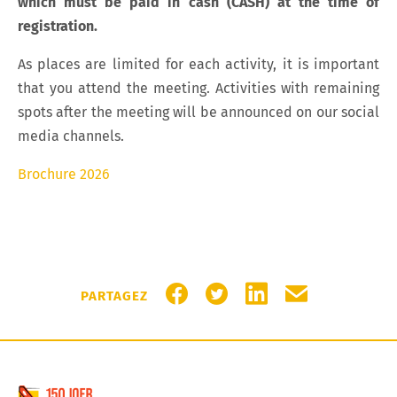
which must be paid in cash (CASH) at the time of
registration.
As places are limited for each activity, it is important
that you attend the meeting. Activities with remaining
spots after the meeting will be announced on our social
media channels.
Brochure 2026
PARTAGER SUR FACEBOOK
PARTAGER SUR TWITTER
PARTAGER SUR LIN
PARTAGER PA
PARTAGEZ
Commune de Schifflange