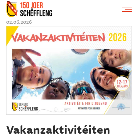
Schifflange, schifflange-logo, gemeng schëfflenge
ME
02.06.2026
Vakanzaktivitéiten