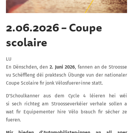
2.06.2026 – Coupe
scolaire
LU
En Dënschden, den
2. Juni 2026
, fannen an de Stroosse
vu Schëffleng déi
praktesch Übunge vun der nationaler
Coupe Scolaire fir jonk Vëlosfuerer·inne statt.
D’Schoulkanner aus dem Cycle 4 léieren hei wéi
si sech richteg am Stroosseverkéier verhale sollen a
wat fir Equipementer hire Vëlo brauch fir sécher ze
fueren.
Mir bieden d’Automobilisten·innen an all aner