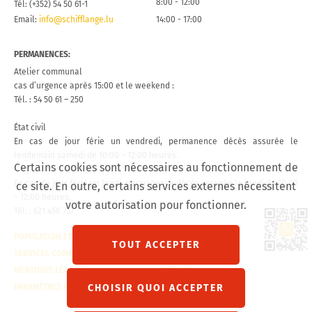
8:00 - 12:00
Tél: (+352) 54 50 61-1
Email:
info@schifflange.lu
14:00 - 17:00
PERMANENCES:
Atelier communal
cas d’urgence après 15:00 et le weekend :
Tél. : 54 50 61 – 250
État civil
En cas de jour férie un vendredi, permanence décès assurée le
lendemain samedi de 10:00 – 12:00 heures.
Certains cookies sont nécessaires au fonctionnement de
En cas de jour férié un lundi, permanence décès assurée le lundi de 10:00
ce site. En outre, certains services externes nécessitent
– 12:00 heures.
votre autorisation pour fonctionner.
Tél. : 621 458 757
Lien 
POPULATION ET ÉTAT CIVIL
CONTACT
TOUT ACCEPTER
SERVICES COMMUNAUX
VISITE VIRTUELLE
MENTIONS LÉGALES
SITEMAP
CHOISIR QUOI ACCEPTER
PARAMÈTRES RGPD