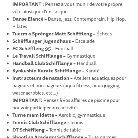
IMPORTANT :
Pensez à vous munir de votre propre
vélo ainsi que d’un casque.
Danse Elancé –
Danse, Jazz, Contemporain, Hip Hop,
Pilates
Tuerm a Sprénger Matt Schëffleng –
Échecs
Schëfflenger Jugendhaus
–
Escalade
FC Schëffleng 95 –
Football
Le Travail Schifflange –
Gymnastique
Handball Club Schifflange –
Handball
Kyokushin Karate Schifflange –
Karaté
Instructeurs de natation –
Ateliers aquatiques pour
nageurs et non-nageurs (aqua fitness, aqua jogging,
water aerobics, etc…)
IMPORTANT:
Pensez à vos affaires de piscine pour
pouvoir participer aux activités.
Turne mam Idette –
Aerobic, gymnastique
Tennis Club Schifflange –
Tennis
DT Schëffleng –
Tennis de table
Shooting Academy Schifflange –
Tir aux armes