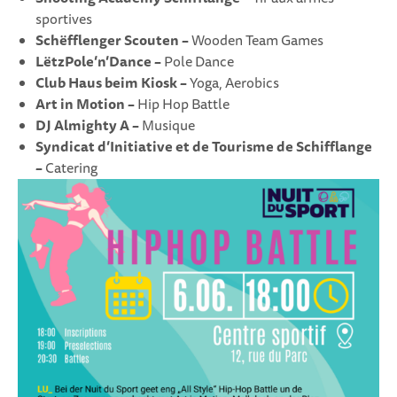
sportives
Schëfflenger Scouten
–
Wooden Team Games
LëtzPole’n’Dance
–
Pole Dance
Club Haus beim Kiosk
–
Yoga, Aerobics
Art in Motion
–
Hip Hop Battle
DJ Almighty A –
Musique
Syndicat d’Initiative et de Tourisme de Schifflange
–
Catering