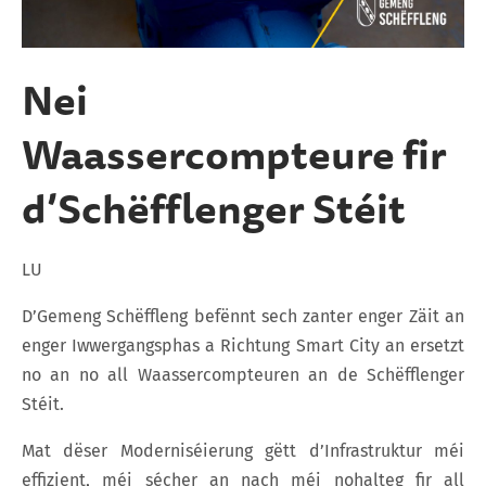
Nei
Waassercompteure fir
d’Schëfflenger Stéit
LU
D’Gemeng Schëffleng befënnt sech zanter enger Zäit an
enger Iwwergangsphas a Richtung Smart City an ersetzt
no an no all Waassercompteuren an de Schëfflenger
Stéit.
Mat dëser Moderniséierung gëtt d’Infrastruktur méi
effizient, méi sécher an nach méi nohalteg fir all