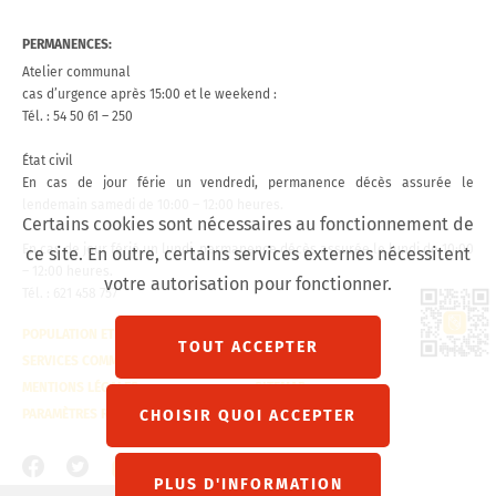
PERMANENCES:
Atelier communal
cas d’urgence après 15:00 et le weekend :
Tél. : 54 50 61 – 250
État civil
En cas de jour férie un vendredi, permanence décès assurée le
lendemain samedi de 10:00 – 12:00 heures.
Certains cookies sont nécessaires au fonctionnement de
En cas de jour férié un lundi, permanence décès assurée le lundi de 10:00
ce site. En outre, certains services externes nécessitent
– 12:00 heures.
votre autorisation pour fonctionner.
Tél. : 621 458 757
Lien 
POPULATION ET ÉTAT CIVIL
CONTACT
TOUT ACCEPTER
SERVICES COMMUNAUX
VISITE VIRTUELLE
MENTIONS LÉGALES
SITEMAP
CHOISIR QUOI ACCEPTER
PARAMÈTRES RGPD
PLUS D'INFORMATION