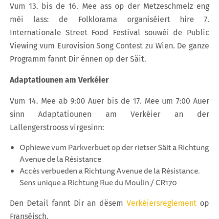
Vum 13. bis de 16. Mee ass op der Metzeschmelz eng
méi lass: de Folklorama organiséiert hire 7.
Internationale Street Food Festival souwéi de Public
Viewing vum Eurovision Song Contest zu Wien. De ganze
Programm fannt Dir ënnen op der Säit.
Adaptatiounen am Verkéier
Vum 14. Mee ab 9:00 Auer bis de 17. Mee um 7:00 Auer
sinn Adaptatiounen am Verkéier an der
Lallengerstrooss virgesinn:
Ophiewe vum Parkverbuet op der rietser Säit a Richtung
Avenue de la Résistance
Accès verbueden a Richtung Avenue de la Résistance.
Sens unique a Richtung Rue du Moulin / CR170
Den Detail fannt Dir an dësem
Verkéiersreglement
op
Franséisch.