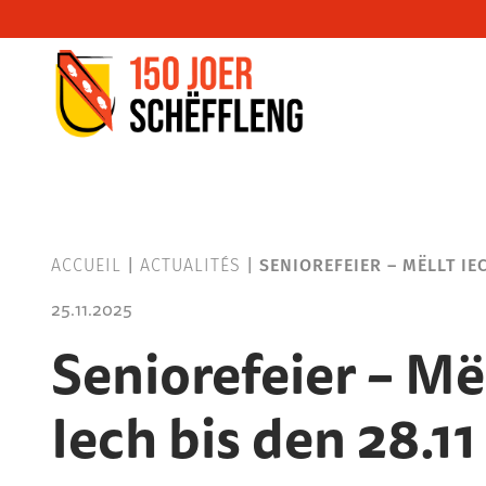
Schifflange, schifflange-logo, gemeng sc
ACCUEIL
|
ACTUALITÉS
|
SENIOREFEIER – MËLLT IEC
25.11.2025
Seniorefeier – Më
Iech bis den 28.11