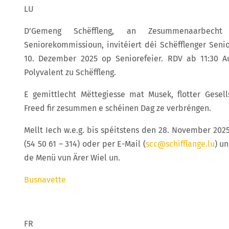
LU
D’Gemeng Schëffleng, an Zesummenaarbech
Seniorekommissioun, invitéiert déi Schëfflenger Senio
10. Dezember 2025 op Seniorefeier. RDV ab 11:30 A
Polyvalent zu Schëffleng.
E gemittlecht Mëttegiesse mat Musek, flotter Gesells
Freed fir zesummen e schéinen Dag ze verbréngen.
Mellt Iech w.e.g. bis spéitstens den 28. November 202
(54 50 61 – 314) oder per E-Mail (
scc@schifflange.lu
) un
de Menü vun Ärer Wiel un.
Busnavette
FR