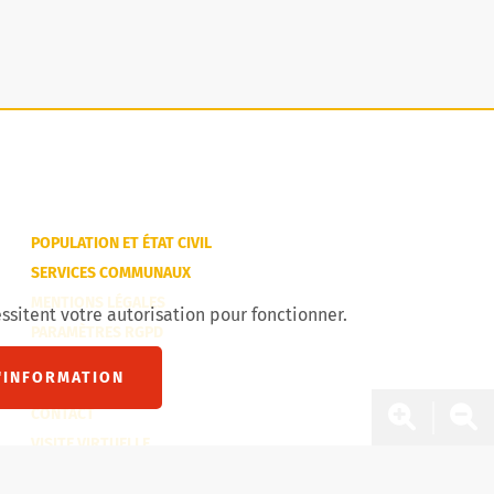
POPULATION ET ÉTAT CIVIL
SERVICES COMMUNAUX
MENTIONS LÉGALES
ssitent votre autorisation pour fonctionner.
PARAMÈTRES RGPD
'INFORMATION
CONTACT
Zoom 
Zo
VISITE VIRTUELLE
SITEMAP