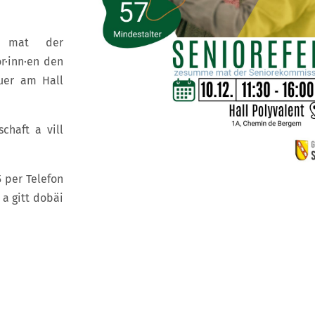
t mat der
r·inn·en den
uer am Hall
chaft a vill
5 per Telefon
 a gitt dobäi