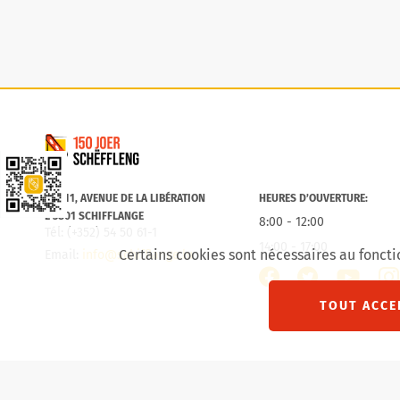
Commune de Schifflange
Lien vers la Schëfflenger CityApp
B.P. 11, AVENUE DE LA LIBÉRATION
HEURES D’OUVERTURE:
L-3801 SCHIFFLANGE
8:00 - 12:00
Tél: (+352) 54 50 61-1
14:00 - 17:00
Certains cookies sont nécessaires au foncti
Email:
info@schifflange.lu
facebook
twitter
inst
youtube
TOUT ACCE