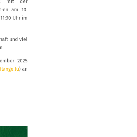
it mit der
nn·en am 10.
 11:30 Uhr im
haft und viel
n.
vember 2025
flange.lu
) an