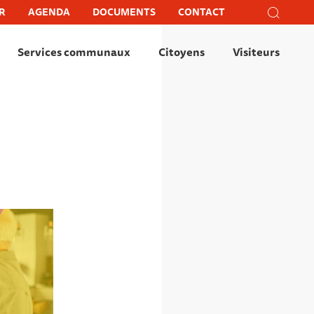
Recher
R
AGENDA
DOCUMENTS
CONTACT
Recherc
Fer
Services communaux
Citoyens
Visiteurs