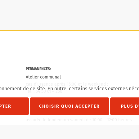
PERMANENCES:
Atelier communal
cas d’urgence après 15:00 et le weekend :
onnement de ce site. En outre, certains services externes néce
Tél. : 54 50 61 – 250
agram
État civil
PTER
CHOISIR QUOI ACCEPTER
PLUS D
En cas de jour férie un vendredi, permanence décès
assurée le lendemain samedi de 10:00 – 12:00 heures.
En cas de jour férié un lundi, permanence décès