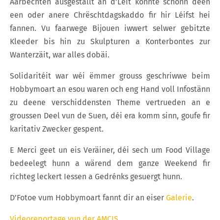
Aarbechten ausgestallt an d’Leit konnte schonn deen
een oder anere Chrëschtdagskaddo fir hir Léifst hei
fannen. Vu faarwege Bijouen iwwert selwer gebitzte
Kleeder bis hin zu Skulpturen a Konterbontes zur
Wanterzäit, war alles dobäi.
Solidaritéit war wéi ëmmer grouss geschriwwe beim
Hobbymoart an esou waren och eng Hand voll Infostänn
zu deene verschiddensten Theme vertrueden an e
groussen Deel vun de Suen, déi era komm sinn, goufe fir
karitativ Zwecker gespent.
E Merci geet un eis Veräiner, déi sech um Food Village
bedeelegt hunn a wärend dem ganze Weekend fir
richteg leckert Iessen a Gedrénks gesuergt hunn.
D’Fotoe vum Hobbymoart fannt dir an eiser
Galerie
.
Videoreportage vun der AMCIS