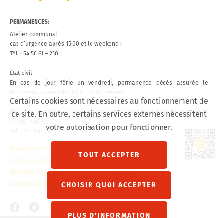
PERMANENCES:
Atelier communal
cas d’urgence après 15:00 et le weekend :
Tél. : 54 50 61 – 250
État civil
En cas de jour férie un vendredi, permanence décès assurée le
lendemain samedi de 10:00 – 12:00 heures.
Certains cookies sont nécessaires au fonctionnement de
En cas de jour férié un lundi, permanence décès assurée le lundi de 10:00
ce site. En outre, certains services externes nécessitent
– 12:00 heures.
votre autorisation pour fonctionner.
Tél. : 621 458 757
Lien 
POPULATION ET ÉTAT CIVIL
CONTACT
TOUT ACCEPTER
SERVICES COMMUNAUX
VISITE VIRTUELLE
MENTIONS LÉGALES
SITEMAP
CHOISIR QUOI ACCEPTER
PARAMÈTRES RGPD
PLUS D'INFORMATION