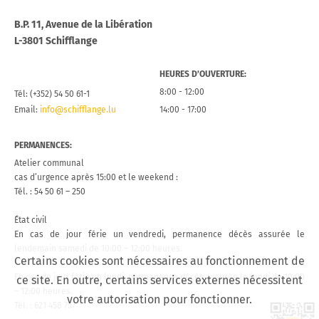
B.P. 11, Avenue de la Libération
L-3801 Schifflange
HEURES D’OUVERTURE:
8:00 - 12:00
Tél: (+352) 54 50 61-1
Email:
info@schifflange.lu
14:00 - 17:00
PERMANENCES:
Atelier communal
cas d’urgence après 15:00 et le weekend :
Tél. : 54 50 61 – 250
État civil
En cas de jour férie un vendredi, permanence décès assurée le
lendemain samedi de 10:00 – 12:00 heures.
Certains cookies sont nécessaires au fonctionnement de
En cas de jour férié un lundi, permanence décès assurée le lundi de 10:00
ce site. En outre, certains services externes nécessitent
– 12:00 heures.
votre autorisation pour fonctionner.
Tél. : 621 458 757