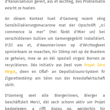
d’Kanalisatioun geréit, ass et wichteg, dës Problematik
eescht ze huelen.
An dësem Kontext huet d’Gemeng rezent zéng
Sensibiliséierungsmacarone mat der Opschrëft „Ici
commence la mer“ (Hei fänkt d’Mier un) bei
verschiddenen Gullien um Gemengegebitt installéiert.
D’Zil ass et, d’Awunner·innen op d’Wichtegkeet
opmierksam ze maachen, hir Stëmp net op de Buedem
ze geheien, mee se an déi speziell virgesi Bornen ze
recycléieren. Dës Initiativ ass Deel vum
Projet Zéro
Mégot
, deen en Oflaf- an Depollutiouns-System fir
Zigarettestëmp am Sënn vun der Kreeslafwirtschaft
ubitt.
D’Gemeng seet alle Biergerinnen, Bierger a
Geschäftsleit Merci, déi sech schonn aktiv um Projet
bedeelegen, a rifft dozou op, weiderhin hir