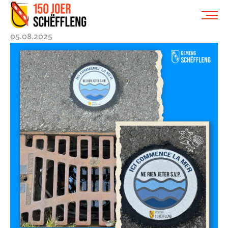
Schifflange, schifflange-logo, gemeng schëfflenge
ME
05.08.2025