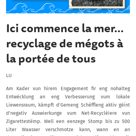
Ici commence la mer…
recyclage de mégots à
la portée de tous
LU
Am Kader vun hirem Engagement fir eng nohalteg
Entwécklung an eng Verbesserung vum lokale
Liewensraum, kämpft d’Gemeng Schëffleng aktiv géint
d’negativ Auswierkunge vum Net-Recycléiere vun
Zigarettestëmp. Well een eenzege Stomp bis zu 500
Liter Waasser verschmotze kann, wann en an