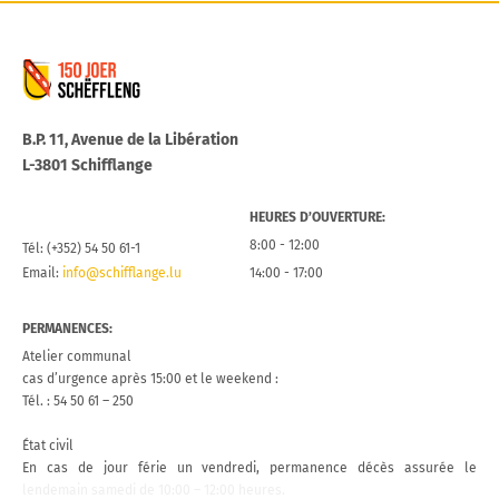
Commune de Schifflange
B.P. 11, Avenue de la Libération
L-3801 Schifflange
HEURES D’OUVERTURE:
8:00 - 12:00
Tél: (+352) 54 50 61-1
Email:
info@schifflange.lu
14:00 - 17:00
PERMANENCES:
Atelier communal
cas d’urgence après 15:00 et le weekend :
Tél. : 54 50 61 – 250
État civil
En cas de jour férie un vendredi, permanence décès assurée le
lendemain samedi de 10:00 – 12:00 heures.