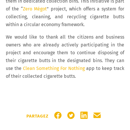
them in dedicated collection bins. This initiative is part
of the “
Zero Mégot
” project, which offers a system for
collecting, cleaning, and recycling cigarette butts
within a circular economy framework.
We would like to thank all the citizens and business
owners who are already actively participating in the
project and encourage them to continue disposing of
their cigarette butts in the designated bins. They can
use the
Clean Something For Nothing
app to keep track
of their collected cigarette butts.
PARTAGER SUR FACEBOOK
PARTAGER SUR TWITTER
PARTAGER SUR LIN
PARTAGER PA
PARTAGEZ