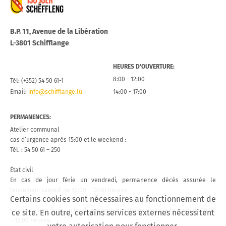
B.P. 11, Avenue de la Libération
L-3801 Schifflange
HEURES D’OUVERTURE:
8:00 - 12:00
Tél: (+352) 54 50 61-1
Email:
info@schifflange.lu
14:00 - 17:00
PERMANENCES:
Atelier communal
cas d’urgence après 15:00 et le weekend :
Tél. : 54 50 61 – 250
État civil
En cas de jour férie un vendredi, permanence décès assurée le
lendemain samedi de 10:00 – 12:00 heures.
Certains cookies sont nécessaires au fonctionnement de
En cas de jour férié un lundi, permanence décès assurée le lundi de 10:00
ce site. En outre, certains services externes nécessitent
– 12:00 heures.