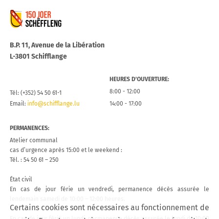
Commune de Schifflange
B.P. 11, Avenue de la Libération
L-3801 Schifflange
HEURES D’OUVERTURE:
8:00 - 12:00
Tél: (+352) 54 50 61-1
Email:
info@schifflange.lu
14:00 - 17:00
PERMANENCES:
Atelier communal
cas d’urgence après 15:00 et le weekend :
Tél. : 54 50 61 – 250
État civil
En cas de jour férie un vendredi, permanence décès assurée le
lendemain samedi de 10:00 – 12:00 heures.
Certains cookies sont nécessaires au fonctionnement de
En cas de jour férié un lundi, permanence décès assurée le lundi de 10:00