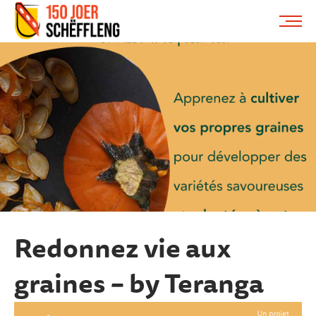
Schifflange, schifflange-logo, gemeng schëfflenge
ME
Redonnez vie aux
graines – by Teranga