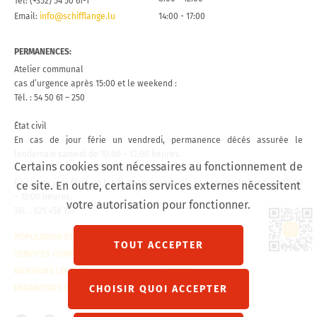
Tél: (+352) 54 50 61-1
Email:
info@schifflange.lu
14:00 - 17:00
PERMANENCES:
Atelier communal
cas d’urgence après 15:00 et le weekend :
Tél. : 54 50 61 – 250
État civil
En cas de jour férie un vendredi, permanence décès assurée le
lendemain samedi de 10:00 – 12:00 heures.
Certains cookies sont nécessaires au fonctionnement de
En cas de jour férié un lundi, permanence décès assurée le lundi de 10:00
ce site. En outre, certains services externes nécessitent
– 12:00 heures.
votre autorisation pour fonctionner.
Tél. : 621 458 757
Lien 
POPULATION ET ÉTAT CIVIL
CONTACT
TOUT ACCEPTER
SERVICES COMMUNAUX
VISITE VIRTUELLE
MENTIONS LÉGALES
SITEMAP
CHOISIR QUOI ACCEPTER
PARAMÈTRES RGPD