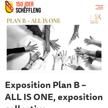
Schifflange, schifflange-logo, gemeng schëfflenge
ME
Exposition Plan B –
ALL IS ONE, exposition