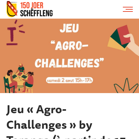
Schifflange, schifflange-logo, gemeng schëfflenge
ME
Jeu « Agro-
Challenges » by