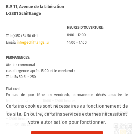
B.P. 11, Avenue de la Libération
L-3801 Schifflange
HEURES D’OUVERTURE:
8:00 - 12:00
Tél: (+352) 54 50 61-1
Email:
info@schifflange.lu
14:00 - 17:00
PERMANENCES:
Atelier communal
cas d’urgence après 15:00 et le weekend :
Tél. : 54 50 61 – 250
État civil
En cas de jour férie un vendredi, permanence décès assurée le
lendemain samedi de 10:00 – 12:00 heures.
Certains cookies sont nécessaires au fonctionnement de
En cas de jour férié un lundi, permanence décès assurée le lundi de 10:00
ce site. En outre, certains services externes nécessitent
– 12:00 heures.
votre autorisation pour fonctionner.
Tél. : 621 458 757