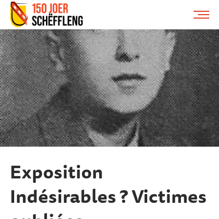
Schifflange, schifflange-logo, gemeng schëfflenge
ME
Exposition
Indésirables ? Victimes