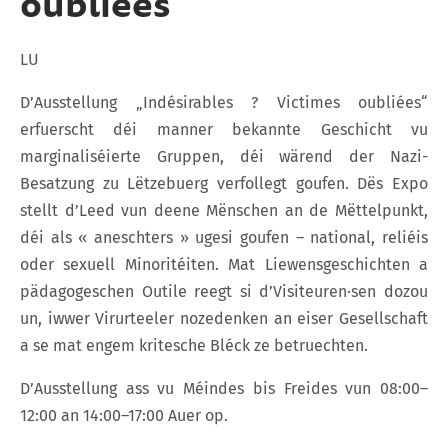
oubliées
LU
D’Ausstellung „Indésirables ? Victimes oubliées“
erfuerscht déi manner bekannte Geschicht vu
marginaliséierte Gruppen, déi wärend der Nazi-
Besatzung zu Lëtzebuerg verfollegt goufen. Dës Expo
stellt d’Leed vun deene Mënschen an de Mëttelpunkt,
déi als « aneschters » ugesi goufen – national, reliéis
oder sexuell Minoritéiten. Mat Liewensgeschichten a
pädagogeschen Outile reegt si d’Visiteuren·sen dozou
un, iwwer Virurteeler nozedenken an eiser Gesellschaft
a se mat engem kritesche Bléck ze betruechten.
D’Ausstellung ass vu Méindes bis Freides vun 08:00–
12:00 an 14:00–17:00 Auer op.