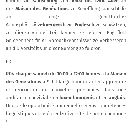
Kommt
all Samschdeg
vun
10:00 bis 12:00 Auer
an
der
Maison des Générations
zu Schëffleng laanscht fir
an enger gemittlecher
Atmosphär
Lëtzebuergesch
an
Englesch
ze schwätzen,
ze léieren an nei Leit kennen ze léieren. Eng flott
Geleeënheet fir Är Sproochkenntnisser ze verbesseren
an d’Diversitéit vun eiser Gemeng ze feieren!
FR
RDV
chaque samedi de 10:00 à 12:00 heures
à la
Maison
des Générations
à Schifflange pour discuter, apprendre
et rencontrer de nouvelles personnes dans une
ambiance conviviale en
luxembourgeois
et en
anglais
.
Une belle opportunité pour améliorer vos compétences
linguistiques et célébrer la diversité de notre commune
!