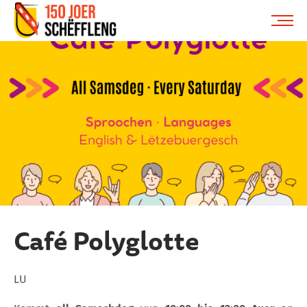
Schifflange, schifflange-logo, gemeng schëfflenge
ME
Café Polyglotte
LU