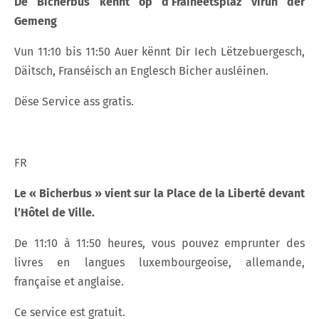
De
Bicherbus
kënnt
op
d‘Fräiheetsplaz
virun
der
Gemeng
Vun 11:10 bis 11:50 Auer kënnt Dir Iech Lëtzebuergesch,
Däitsch, Franséisch an Englesch Bicher ausléinen.
Dëse Service ass gratis.
FR
Le « Bicherbus » vient sur la Place de la Liberté devant
l’Hôtel de Ville.
De 11:10 à 11:50 heures, vous pouvez emprunter des
livres en langues luxembourgeoise, allemande,
française et anglaise.
Ce service est gratuit.