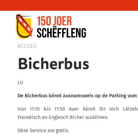
Schifflange, schifflange-logo, gemeng sc
ACCUEIL
Bicherbus
LU
De
Bicherbus
kënnt
ausnamsweis op de Parking vum H
Vun 11:10 bis 11:50 Auer kënnt Dir Iech Lëtzebu
Franséisch an Englesch Bicher ausléinen.
Dëse Service ass gratis.