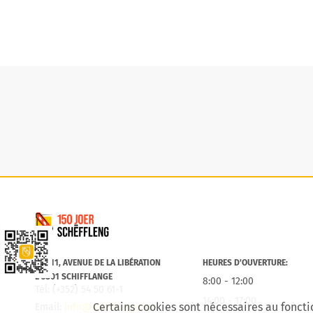
Commune de Schifflange
Lien vers la Schëfflenger CityApp
B.P. 11, AVENUE DE LA LIBÉRATION
HEURES D’OUVERTURE:
L-3801 SCHIFFLANGE
8:00 - 12:00
Tél: (+352) 54 50 61-1
14:00 - 17:00
Certains cookies sont nécessaires au foncti
Email:
info@schifflange.lu