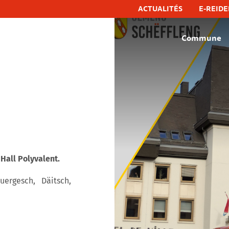
ACTUALITÉS
E-REIDE
Commune
hëfflenge, commune de schifflange
all Polyvalent.
ergesch, Däitsch,