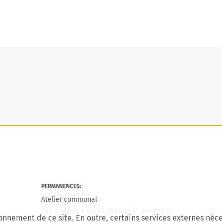
PERMANENCES:
Atelier communal
cas d’urgence après 15:00 et le weekend :
onnement de ce site. En outre, certains services externes néce